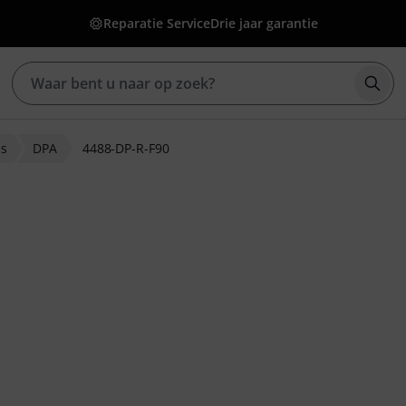
Reparatie Service
Drie jaar garantie
Zoek
ns
DPA
4488-DP-R-F90
ordelingen