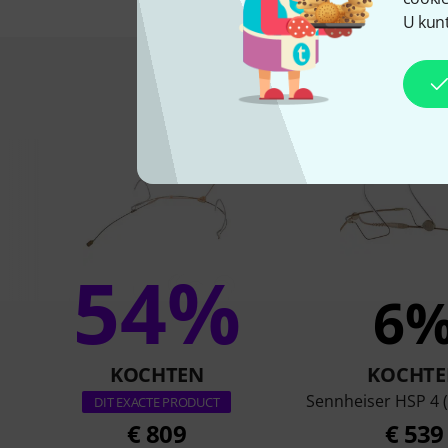
U kunt
Dit is wat klan
54%
6
KOCHTEN
KOCHTE
Sennheiser HSP 4 
DIT EXACTE PRODUCT
€ 809
€ 539