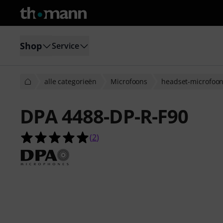
Shop
Service
alle categorieën
Microfoons
headset-microfoo
DPA 4488-DP-R-F90
5.0 van de 5 sterren van 2 klantbeo
(
2
)