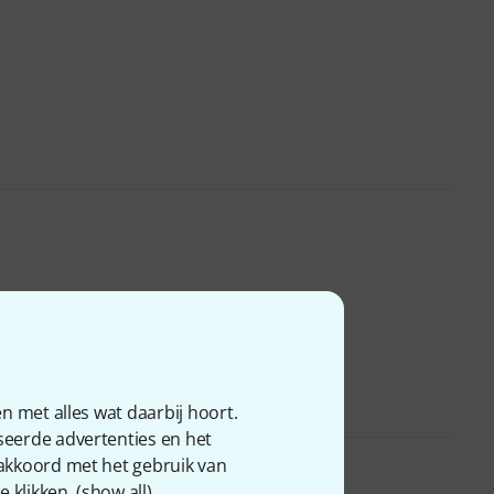
n met alles wat daarbij hoort.
seerde advertenties en het
 akkoord met het gebruik van
 klikken. (
show all
).