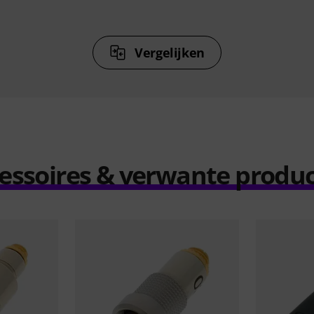
Vergelijken
essoires & verwante produ