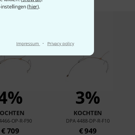
nstellingen (
hier
).
n hebben kochten
·
Impressum
Privacy policy
4%
3%
KOCHTEN
KOCHTEN
4466-OP-R-F90
DPA 4488-DP-R-F10
€ 709
€ 949