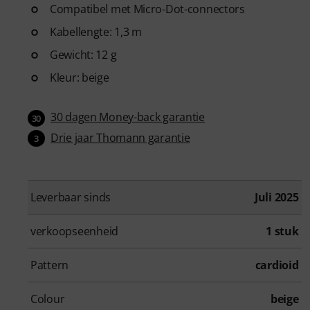
Compatibel met Micro-Dot-connectors
Kabellengte: 1,3 m
Gewicht: 12 g
Kleur: beige
30 dagen Money-back garantie
30
Drie jaar Thomann garantie
3
Leverbaar sinds
Juli 2025
verkoopseenheid
1 stuk
Pattern
cardioid
Colour
beige