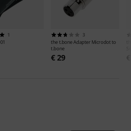
1
3
01
the t.bone
Adapter Microdot to
th
t.bone
S
€ 29
€