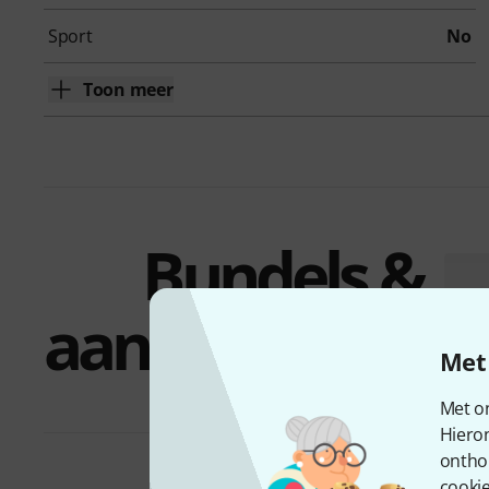
Sport
No
Toon meer
Bundels &
aanbiedingen
Met 
Met on
Hiero
ontho
cookie