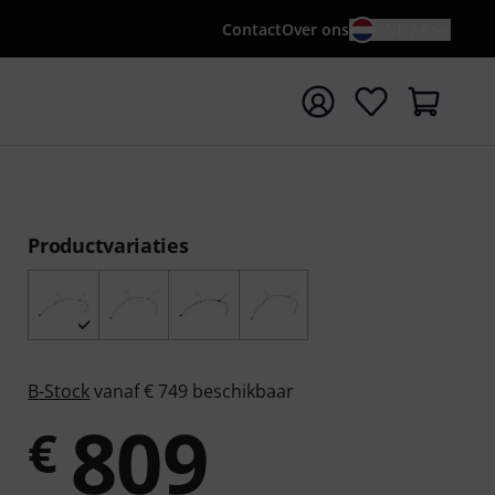
Contact
Over ons
NL / €
 met zoekterm {searchTerm}
Productvariaties
B-Stock
vanaf € 749 beschikbaar
809
€