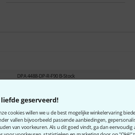
DPA 4488-DP-R-F90 B-Stock
Kan lichte gebruikssporen bevatten
€ 749
liefde geserveerd!
ze cookies willen we u de best mogelijke winkelervaring biede
nder vallen bijvoorbeeld passende aanbiedingen, gepersonali
uden van voorkeuren. Als u dit goed vindt, ga dan eenvoudig
s voor voorkeuren, statistieken en marketing door op "Oké!" te