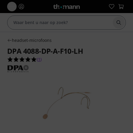
Zoek m
headset-microfoons
DPA 4088-DP-A-F10-LH
5.0 van de 5 sterren van 1 klantbeoordelingen
(
1
)