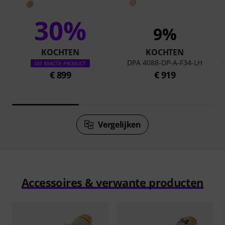
30%
9%
KOCHTEN
KOCHTEN
DPA 4088-DP-A-F34-LH
D
DIT EXACTE PRODUCT
€ 899
€ 919
Vergelijken
Accessoires & verwante producten