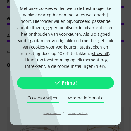
FEATURES
Met onze cookies willen we u de best mogelijke
winkelervaring bieden met alles wat daarbij
GELUID
hoort. Hieronder vallen bijvoorbeeld passende
aanbiedingen, gepersonaliseerde advertenties en
het onthouden van voorkeuren. Als u dit goed
AFWERKING
vindt, ga dan eenvoudig akkoord met het gebruik
van cookies voor voorkeuren, statistieken en
Review richtlijnen
marketing door op "Oké!" te klikken. (
show all
).
U kunt uw toestemming op elk moment nog
0
Recensie
intrekken via de cookie-instellingen (
hier
).
Prima!
Vergelijk opties
Cookies afwijzen
verdere informatie
·
Impressum
Privacy policy