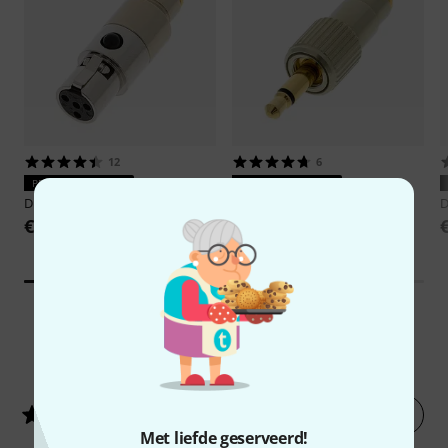
12
6
PERFECTE PASVORM
PERFECTE PASVORM
DPA
DAD9010
DPA
DAD9034
€ 85
€ 85
1
Klantenbeoordelingen
Nu evalueren
5
/ 5
Met liefde geserveerd!