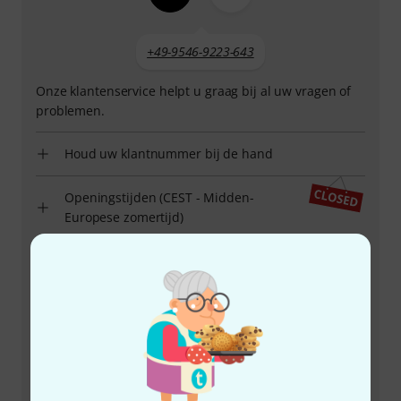
+49-9546-9223-643
Onze klantenservice helpt u graag bij al uw vragen of
problemen.
Houd uw klantnummer bij de hand
Openingstijden (CEST - Midden-
Europese zomertijd)
Regel dat we u terugbellen
Meer manieren om contact met ons op te nemen
Product terugsturen
Alle contacten