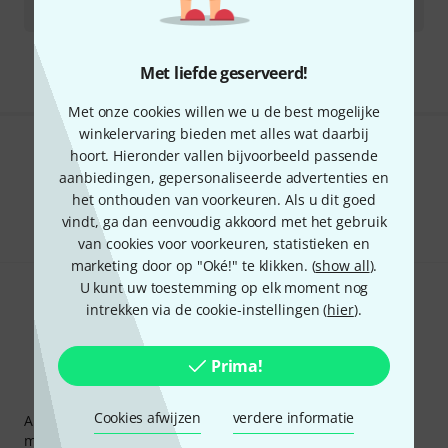
Met liefde geserveerd!
Met onze cookies willen we u de best mogelijke
winkelervaring bieden met alles wat daarbij
hoort. Hieronder vallen bijvoorbeeld passende
Bevalt het wat u ziet?
aanbiedingen, gepersonaliseerde advertenties en
het onthouden van voorkeuren. Als u dit goed
Delen
Hulp & Feedback
vindt, ga dan eenvoudig akkoord met het gebruik
van cookies voor voorkeuren, statistieken en
marketing door op "Oké!" te klikken. (
show all
).
U kunt uw toestemming op elk moment nog
intrekken via de cookie-instellingen (
hier
).
Prima!
Thomann nieuwsbrief
Cookies afwijzen
verdere informatie
Abonneer u op de Thomann-nieuwsbrief in het Engels en
met een beetje geluk kunt u een van
50 vouchers
ter