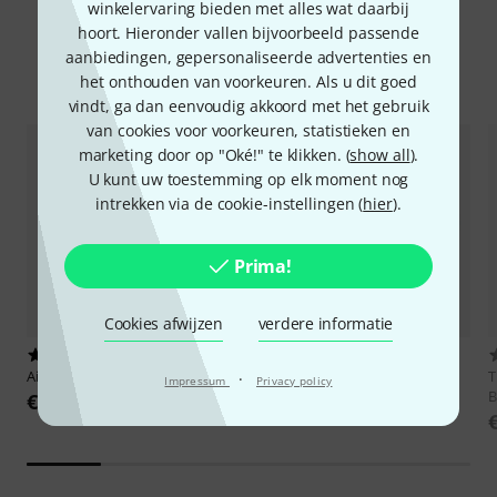
winkelervaring bieden met alles wat daarbij
Top product-aanraders
hoort. Hieronder vallen bijvoorbeeld passende
aanbiedingen, gepersonaliseerde advertenties en
Top-sellers
Hot Deals
Nieuwe producten
Blowouts
het onthouden van voorkeuren. Als u dit goed
vindt, ga dan eenvoudig akkoord met het gebruik
van cookies voor voorkeuren, statistieken en
marketing door op "Oké!" te klikken. (
show all
).
U kunt uw toestemming op elk moment nog
intrekken via de cookie-instellingen (
hier
).
Prima!
Cookies afwijzen
verdere informatie
105
96
Airturn
Duo 500
Joyo
JSP-01 Page Turner Pedal
T
·
Impressum
Privacy policy
B
€ 99
€ 29