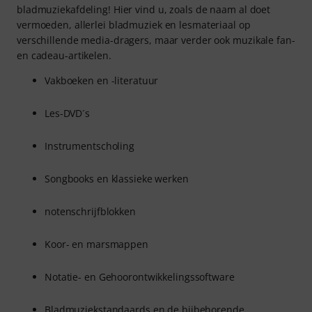
bladmuziekafdeling! Hier vind u, zoals de naam al doet
vermoeden, allerlei bladmuziek en lesmateriaal op
verschillende media-dragers, maar verder ook muzikale fan-
en cadeau-artikelen.
Vakboeken en -literatuur
Les-DVD´s
Instrumentscholing
Songbooks en klassieke werken
notenschrijfblokken
Koor- en marsmappen
Notatie- en Gehoorontwikkelingssoftware
Bladmuziekstandaards en de bijbehorende