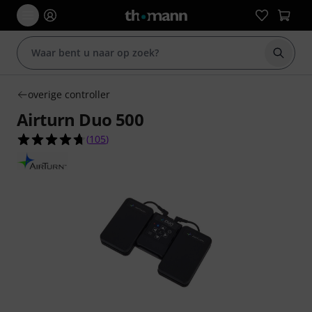
Zoek m
overige controller
Airturn Duo 500
4.7 van de 5 sterren van 105 klantbeoordelingen
(
105
)