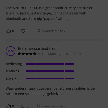
The Airturn Duo 500 is a great product, very consumer
friendly. Just give it a charge, connect it easily with
bluetooth and turn gig "papers" with it.
0
0
EVALUATIE MELDEN
Betrouwbaarheid troef!
MM
Music Mannetje 16.11.2024
bediening
features
afwerking
Waar andere, vaak duurdere, pageturners faalden is de
Airturn een solide maatje gebleken!
0
0
EVALUATIE MELDEN