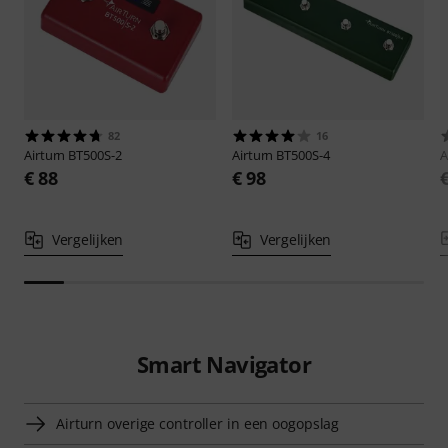
82
16
Airturn
BT500S-2
Airturn
BT500S-4
A
€ 88
€ 98
Vergelijken
Vergelijken
Smart Navigator
Airturn overige controller in een oogopslag