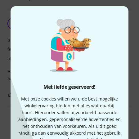
Pracht ding
K
Kevinmtrcht 08.06.2026
bediening
features
afwerking
Hij kost wat meer maar dat is ie zeker waard, voelt stevig
aan en reageerd op een natuurlijke manier!
Met liefde geserveerd!
0
0
EVALUATIE MELDEN
Met onze cookies willen we u de best mogelijke
winkelervaring bieden met alles wat daarbij
hoort. Hieronder vallen bijvoorbeeld passende
Alle waarderingen lezen
aanbiedingen, gepersonaliseerde advertenties en
het onthouden van voorkeuren. Als u dit goed
vindt, ga dan eenvoudig akkoord met het gebruik