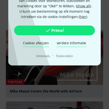
van cookies voor voorkeuren, statistieken en
Wist u?
marketing door op "Oké!" te klikken. (
show all
).
U kunt uw toestemming op elk moment nog
intrekken via de cookie-instellingen (
hier
).
Alle
Video's
Online Raadgever
Prima!
Cookies afwijzen
verdere informatie
·
Impressum
Privacy policy
YOUTUBE
Mike Massé Covers the World with AirTurn
Play