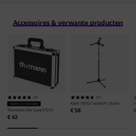
Accessoires & verwante producten
295
771
K&M
19793 Tablet PC-Stativ
A
PERFECTE PASVORM
€ 58
Thomann
Mix Case 3727X
€ 42