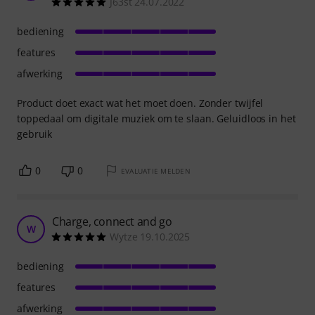
J63st 24.07.2022
bediening
features
afwerking
Product doet exact wat het moet doen. Zonder twijfel
toppedaal om digitale muziek om te slaan. Geluidloos in het
gebruik
0
0
EVALUATIE MELDEN
Charge, connect and go
W
Wytze 19.10.2025
bediening
features
afwerking