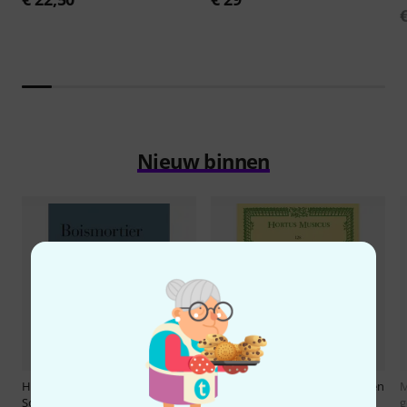
Nieuw binnen
Henle Verlag
Boismortier Kleine
Bärenreiter
Fesch Sechs Sonaten
M
Sonaten
2
g