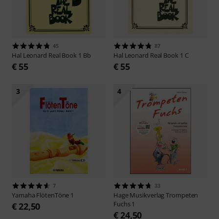
45
87
Hal Leonard
Real Book 1 Bb
Hal Leonard
Real Book 1 C
€ 55
€ 55
3
4
7
33
Yamaha
FlötenTöne 1
Hage Musikverlag
Trompeten
Fuchs 1
€ 22,50
€ 24,50