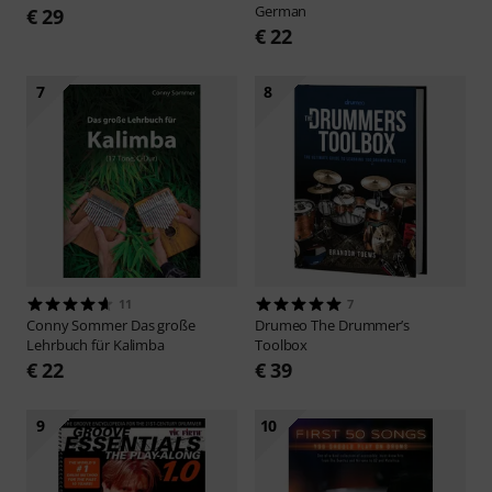
German
€ 29
€ 22
7
8
11
7
Conny Sommer
Das große
Drumeo
The Drummer’s
Lehrbuch für Kalimba
Toolbox
€ 22
€ 39
9
10