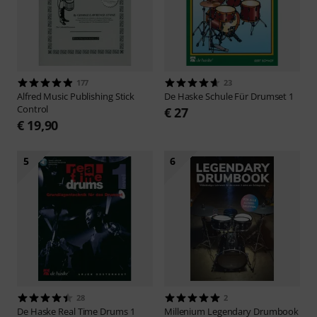
177
23
Alfred Music Publishing
Stick
De Haske
Schule Für Drumset 1
Control
€ 27
€ 19,90
5
6
28
2
De Haske
Real Time Drums 1
Millenium
Legendary Drumbook