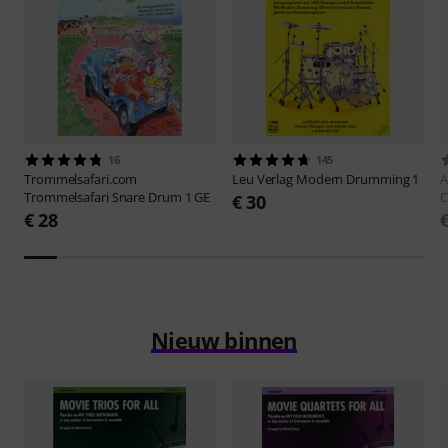
16
145
Trommelsafari.com
Leu Verlag
Modern Drumming 1
A
Trommelsafari Snare Drum 1 GE
C
€ 30
€ 28
Nieuw binnen