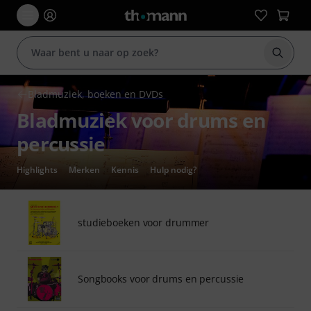
Zoek m
Bladmuziek, boeken en DVDs
Bladmuziek voor drums en
percussie
Highlights
Merken
Kennis
Hulp nodig?
studieboeken voor drummer
Songbooks voor drums en percussie