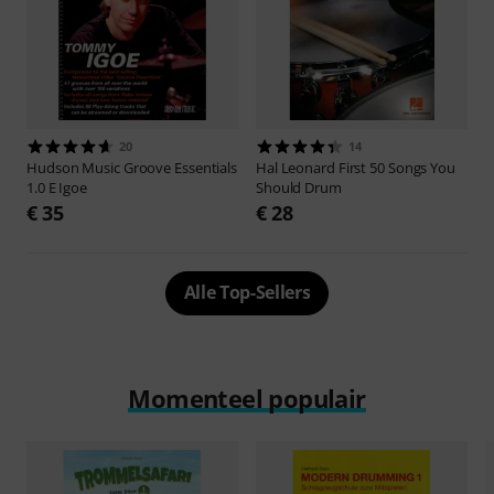
20
14
Hudson Music
Groove Essentials
Hal Leonard
First 50 Songs You
1.0 E Igoe
Should Drum
€ 35
€ 28
Alle Top-Sellers
Momenteel populair