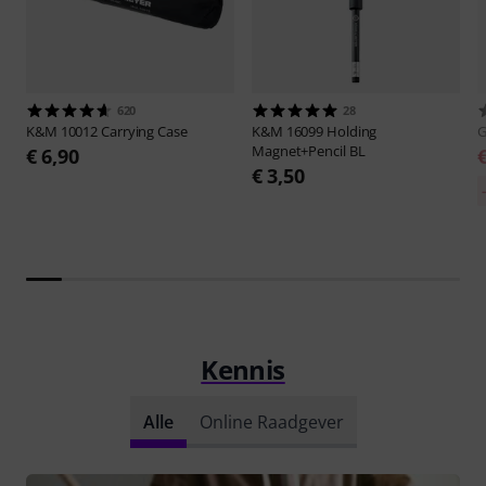
620
28
K&M
10012 Carrying Case
K&M
16099 Holding
G
Magnet+Pencil BL
€ 6,90
€ 3,50
Kennis
Alle
Online Raadgever