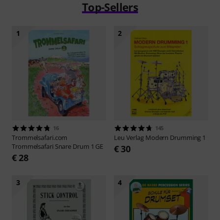
Top-Sellers
1
2
16
145
Trommelsafari.com
Leu Verlag
Modern Drumming 1
Trommelsafari Snare Drum 1 GE
€ 30
€ 28
3
4