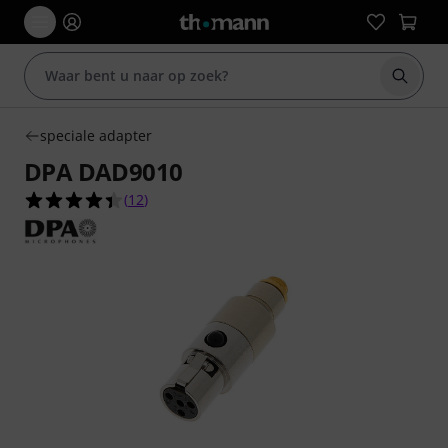
Zoek m
speciale adapter
DPA DAD9010
4.4 van de 5 sterren van 12 klantbeoordelingen
(
12
)