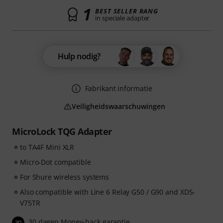
1
BEST SELLER RANG
in speciale adapter
Hulp nodig?
Fabrikant informatie
Veiligheidswaarschuwingen
MicroLock TQG Adapter
to TA4F Mini XLR
Micro-Dot compatible
For Shure wireless systems
Also compatible with Line 6 Relay G50 / G90 and XDS-
V75TR
30 dagen Money-back garantie
30