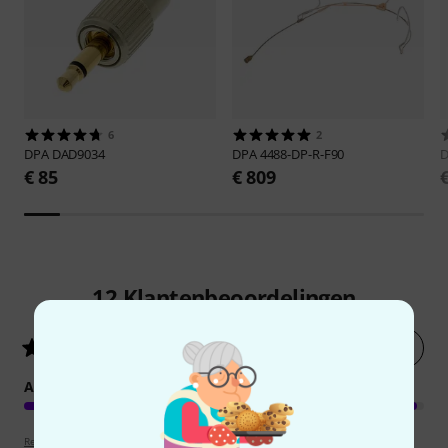
6
2
DPA
DAD9034
DPA
4488-DP-R-F90
€ 85
€ 809
12
Klantenbeoordelingen
Nu evalueren
4.4
/ 5
AFWERKING
Review richtlijnen