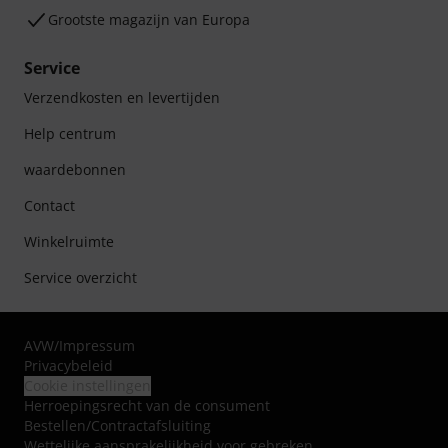
Grootste magazijn van Europa
Service
Verzendkosten en levertijden
Help centrum
waardebonnen
Contact
Winkelruimte
Service overzicht
AVW
/
Impressum
Privacybeleid
Cookie instellingen
Herroepingsrecht van de consument
Bestellen/Contractafsluiting
Wettelijke aansprakelijkheid voor gebreken