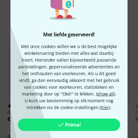
Vergelijk opties
Met liefde geserveerd!
Met onze cookies willen we u de best mogelijke
winkelervaring bieden met alles wat daarbij
hoort. Hieronder vallen bijvoorbeeld passende
aanbiedingen, gepersonaliseerde advertenties en
het onthouden van voorkeuren. Als u dit goed
vindt, ga dan eenvoudig akkoord met het gebruik
van cookies voor voorkeuren, statistieken en
marketing door op "Oké!" te klikken. (
show all
).
U kunt uw toestemming op elk moment nog
4
6
intrekken via de cookie-instellingen (
hier
).
DPA
DAD9003
DPA
DAD9034
€ 85
€ 85
Prima!
Vergelijken
Vergelijken