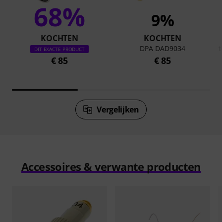
68%
9%
KOCHTEN
KOCHTEN
DPA DAD9034
t
DIT EXACTE PRODUCT
€ 85
€ 85
Vergelijken
Accessoires & verwante producten