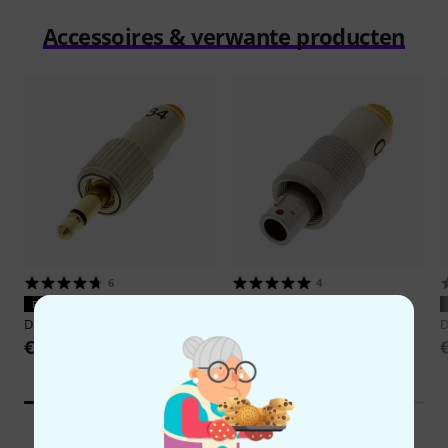
Accessoires & verwante producten
6
4
PERFECTE PASVORM
PERFECTE PASVORM
DPA
DAD9034
DPA
DAD9003
€ 85
€ 85