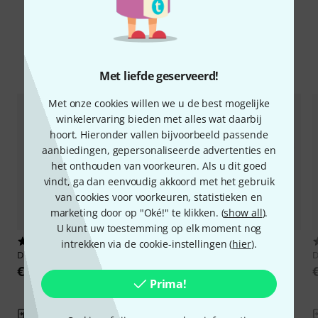
Vergelijk opties
Met liefde geserveerd!
Met onze cookies willen we u de best mogelijke
winkelervaring bieden met alles wat daarbij
hoort. Hieronder vallen bijvoorbeeld passende
aanbiedingen, gepersonaliseerde advertenties en
het onthouden van voorkeuren. Als u dit goed
vindt, ga dan eenvoudig akkoord met het gebruik
van cookies voor voorkeuren, statistieken en
marketing door op "Oké!" te klikken. (
show all
).
U kunt uw toestemming op elk moment nog
2
1
intrekken via de cookie-instellingen (
hier
).
DPA
4488-DP-R-F90
DPA
4088-DP-A-F90-LH beige
€ 809
€ 829
Prima!
Vergelijken
Vergelijken