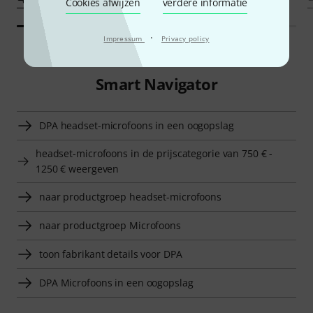
Cookies afwijzen
verdere informatie
·
Impressum
Privacy policy
Smart Navigator
DPA headset-microfoons in een oogopslag
headset-microfoons in de prijscategorie van 750 € -
1250 € weergeven
naar productgroep headset-microfoons
naar productgroep Microfoons
toon fabrikant details voor DPA
DPA Microfoons in een oogopslag