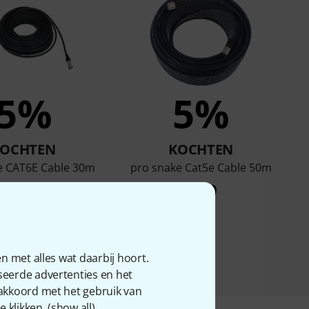
5%
5%
KOCHTEN
KOCHTEN
e CAT6E Cable 30m
pro snake Cat5e Cable 50m
€ 58
€ 99
n met alles wat daarbij hoort.
seerde advertenties en het
 akkoord met het gebruik van
 klikken. (
show all
).