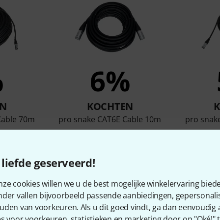
%
6%
N
KOCHTEN
Cable 70m
pro snake CAT6E Cable 10m
pro snak
€ 20,90
liefde geserveerd!
Vergelijken
ze cookies willen we u de best mogelijke winkelervaring biede
nder vallen bijvoorbeeld passende aanbiedingen, gepersonali
uden van voorkeuren. Als u dit goed vindt, ga dan eenvoudig
s voor voorkeuren, statistieken en marketing door op "Oké!" te