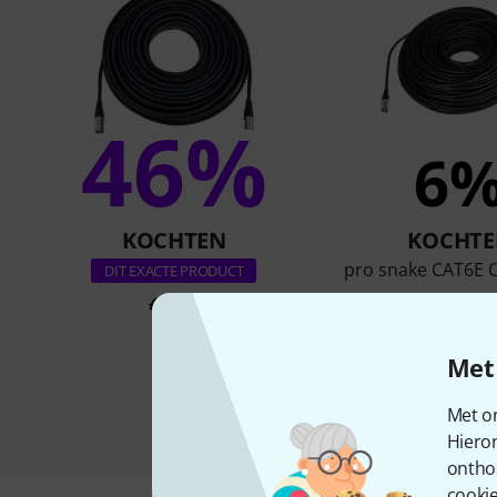
46%
6
KOCHTEN
KOCHTE
pro snake CAT6E 
DIT EXACTE PRODUCT
€ 89
€ 115
Met 
Met on
Hiero
ontho
cookie