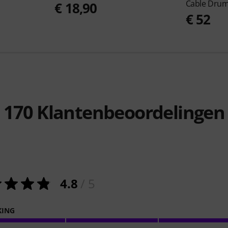
Cable Dru
€ 18,90
€ 52
170
Klantenbeoordelingen
4.8
/ 5
KING