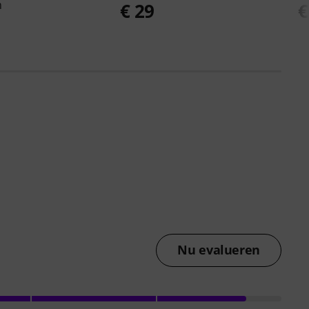
m
€ 29
€
Nu evalueren