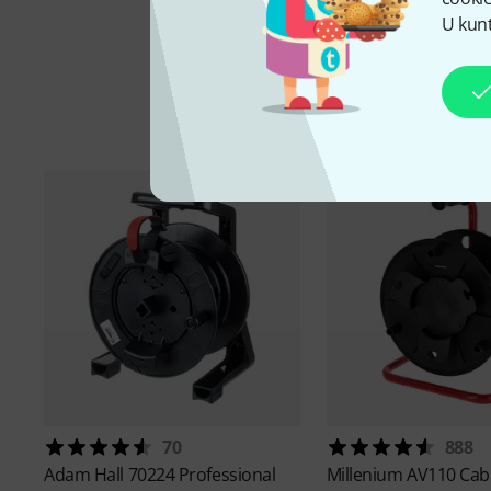
U kunt
Acc
70
888
Adam Hall
70224 Professional
Millenium
AV110 Cab