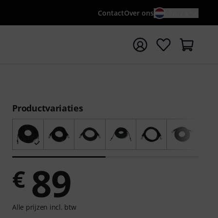
Contact
Over ons
NL / €
 met zoekterm {searchTerm}
Productvariaties
89
€
Alle prijzen incl. btw