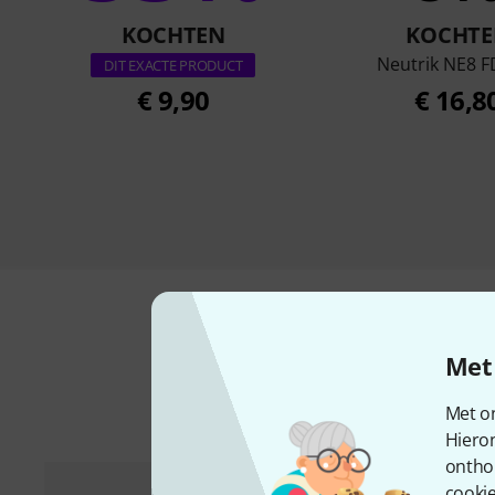
KOCHTEN
KOCHTE
Neutrik NE8 F
DIT EXACTE PRODUCT
€ 9,90
€ 16,8
Met 
Acc
Met on
Hiero
ontho
cookie