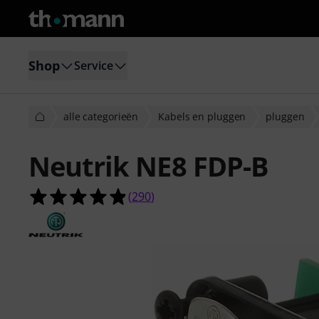
Shop
Service
alle categorieën
Kabels en pluggen
pluggen
Neutrik NE8 FDP-B
4.9 van de 5 sterren van 290 klant
(
290
)