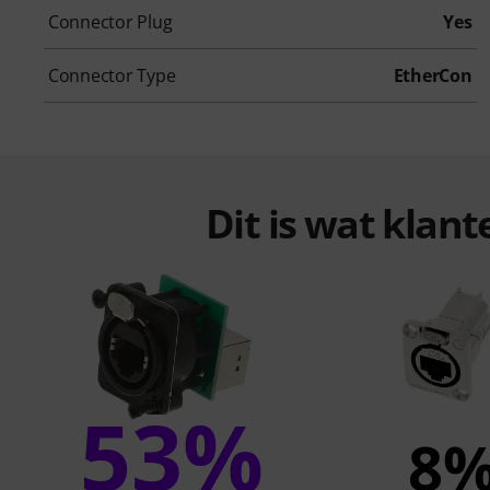
Connector Plug
Yes
Connector Type
EtherCon
Dit is wat klan
53%
8