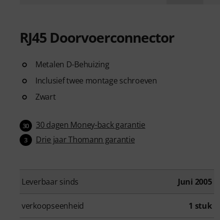
RJ45 Doorvoerconnector
Metalen D-Behuizing
Inclusief twee montage schroeven
Zwart
30 dagen Money-back garantie
30
Drie jaar Thomann garantie
3
Leverbaar sinds
Juni 2005
verkoopseenheid
1 stuk