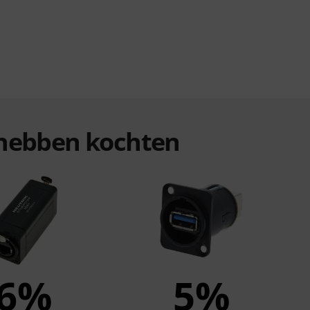
n hebben kochten
6%
5%