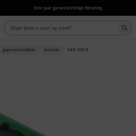
Drie jaar garantie
Veilige Betaling
Zoek
gegevensstekker
Neutrik
NE8 FDP-B
beoordelingen