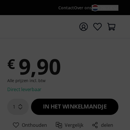
Contact
Over ons
NL / €
 met zoekterm {searchTerm}
9,90
€
Alle prijzen incl. btw
Direct leverbaar
IN HET WINKELMANDJE
1
Onthouden
Vergelijk
delen