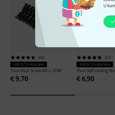
U kunt
480
324
PERFECTE PASVORM
PERFECTE PASVORM
Thon
Rack Screw M3 x 12 BK
Thon
Self Locking Nu
€ 9,70
€ 6,90