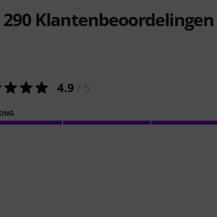
290
Klantenbeoordelingen
4.9
/ 5
KING