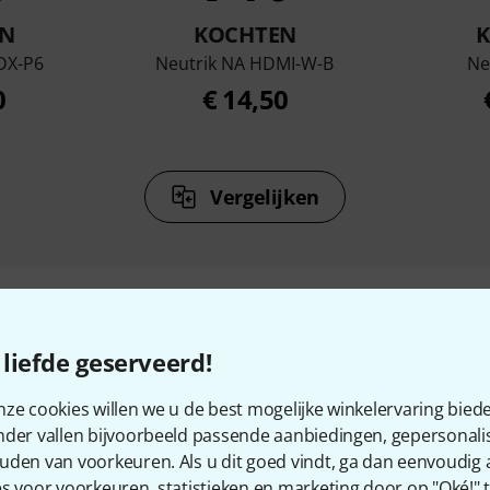
N
KOCHTEN
DX-P6
Neutrik NA HDMI-W-B
Ne
0
€ 14,50
Vergelijken
liefde geserveerd!
essoires & verwante produ
ze cookies willen we u de best mogelijke winkelervaring biede
nder vallen bijvoorbeeld passende aanbiedingen, gepersonali
uden van voorkeuren. Als u dit goed vindt, ga dan eenvoudig
s voor voorkeuren, statistieken en marketing door op "Oké!" te