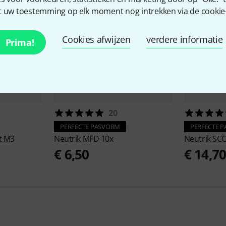
 uw toestemming op elk moment nog intrekken via de cookie-i
Cookies afwijzen
verdere informatie
Prima!
20
PERFECTE PASVORM
PERFECTE 
t M3
Neutrik
MFD 10x
Neutrik
SC
€ 6,50
€ 14,7