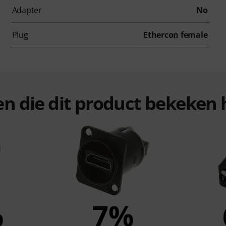
Adapter
No
Plug
Ethercon female
ten die dit product bekeke
%
7%