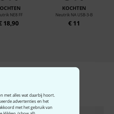
KOCHTEN
KOCHTEN
utrik NE8 FF
Neutrik NA USB-3-B
€ 18,90
€ 11
cten
n met alles wat daarbij hoort.
seerde advertenties en het
 akkoord met het gebruik van
 klikken. (
show all
).