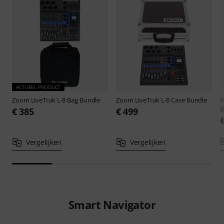
ACTUEEL PRODUCT
Zoom
LiveTrak L-8 Bag Bundle
Zoom
LiveTrak L-8 Case Bundle
B
€ 385
€ 499
Vergelijken
Vergelijken
Smart Navigator