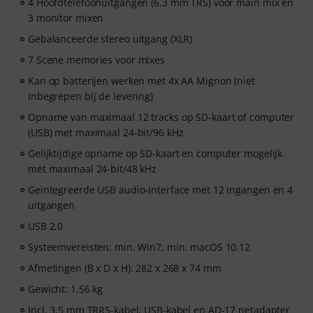
4 Hoofdtelefoonuitgangen (6,3 mm TRS) voor main mix en
3 monitor mixen
Gebalanceerde stereo uitgang (XLR)
7 Scene memories voor mixes
Kan op batterijen werken met 4x AA Mignon (niet
inbegrepen bij de levering)
Opname van maximaal 12 tracks op SD-kaart of computer
(USB) met maximaal 24-bit/96 kHz
Gelijktijdige opname op SD-kaart en computer mogelijk
met maximaal 24-bit/48 kHz
Geïntegreerde USB audio-interface met 12 ingangen en 4
uitgangen
USB 2.0
Systeemvereisten: min. Win7, min. macOS 10.12
Afmetingen (B x D x H): 282 x 268 x 74 mm
Gewicht: 1,56 kg
Incl. 3,5 mm TRRS-kabel, USB-kabel en AD-17 netadapter