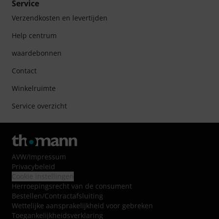
Service
Verzendkosten en levertijden
Help centrum
waardebonnen
Contact
Winkelruimte
Service overzicht
AVW
/
Impressum
Privacybeleid
Cookie instellingen
Herroepingsrecht van de consument
Bestellen/Contractafsluiting
Wettelijke aansprakelijkheid voor gebreken
Toegankelijkheidsverklaring