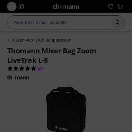
Zoek m
tassen voor studioapparatuur
Thomann Mixer Bag Zoom
LiveTrak L-8
4.9 van de 5 sterren van 54 klantbeoordelingen
(
54
)