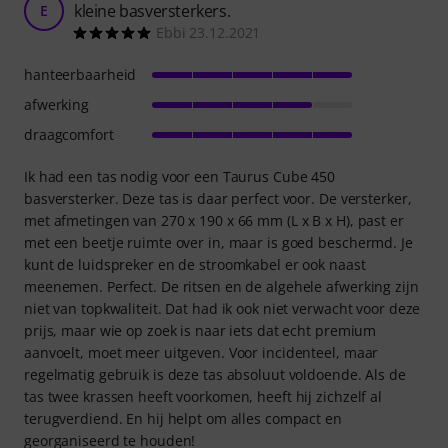
kleine basversterkers.
E
Ebbi 23.12.2021
hanteerbaarheid
afwerking
draagcomfort
Ik had een tas nodig voor een Taurus Cube 450
basversterker. Deze tas is daar perfect voor. De versterker,
met afmetingen van 270 x 190 x 66 mm (L x B x H), past er
met een beetje ruimte over in, maar is goed beschermd. Je
kunt de luidspreker en de stroomkabel er ook naast
meenemen. Perfect. De ritsen en de algehele afwerking zijn
niet van topkwaliteit. Dat had ik ook niet verwacht voor deze
prijs, maar wie op zoek is naar iets dat echt premium
aanvoelt, moet meer uitgeven. Voor incidenteel, maar
regelmatig gebruik is deze tas absoluut voldoende. Als de
tas twee krassen heeft voorkomen, heeft hij zichzelf al
terugverdiend. En hij helpt om alles compact en
georganiseerd te houden!