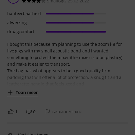
SmallGigs 25.02.2022
hanteerbaarheid
afwerking
draagcomfort
I bought this because I’m planning to use the zoom l-8 for
live gigs with my small acoustic band and I wanted
something to protect the mixer (the mixer is a bit plasticy)
and make it easier to transport.
The bag has what appears to be a good quality firm
padding that will offer a lot of protection, a snug fit and a
leatherette handle that feels good and
Toon meer
1
0
EVALUATIE MELDEN
Vertaling tonen