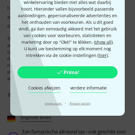
winkelervaring bieden met alles wat daarbij
hanteerbaarheid
hoort. Hieronder vallen bijvoorbeeld passende
aanbiedingen, gepersonaliseerde advertenties en
afwerking
het onthouden van voorkeuren. Als u dit goed
draagcomfort
vindt, ga dan eenvoudig akkoord met het gebruik
van cookies voor voorkeuren, statistieken en
This bag fits the Zoom LiveTrak L-8 perfectly, is comfortable
marketing door op "Oké!" te klikken. (
show all
).
and generally speaking well made. The shoulder strap and
U kunt uw toestemming op elk moment nog
connectors are not quite as good as the rest of the bag (I
intrekken via de cookie-instellingen (
hier
).
deducted one star from the quality rating for this). I
normally prefer to use the carry handle, but the shoulder
strap works, I would just recommend checking it is well
Prima!
attached to the bag before trusting it.
Cookies afwijzen
verdere informatie
0
0
EVALUATIE MELDEN
·
Impressum
Privacy policy
Origineel tonen
Een fantastische allround tas - ook geschikt voor