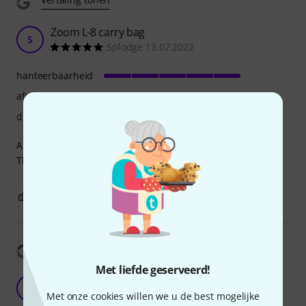
Zoom L-8 carry bag
S
Splodge 13.07.2022
hanteerbaarheid
afwerking
draagcomfort
A great fit, plenty of padding, strong zips, useful handles.
The perfect way to keep the L-8 safe between jobs.
0
0
EVALUATIE MELDEN
Vertaling tonen
Met liefde geserveerd!
Perfect fit
P
pslh 04.08.2026
Met onze cookies willen we u de best mogelijke