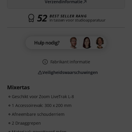
Verzendinformatie
52
BEST SELLER RANG
in tassen voor studioapparatuur
Hulp nodig?
Fabrikant informatie
Veiligheidswaarschuwingen
Mixertas
Geschikt voor Zoom LiveTrak L-8
1 Accessoirevak: 300 x 200 mm
Afneembare schouderriem
2 Draaggrepen
Materiaal: gewatteerd nylon