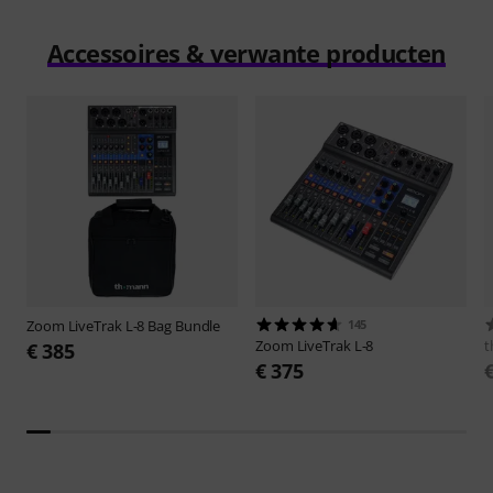
Accessoires & verwante producten
Zoom
LiveTrak L-8 Bag Bundle
145
Zoom
LiveTrak L-8
t
€ 385
€ 375