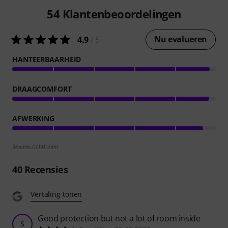
54
Klantenbeoordelingen
Nu evalueren
4.9
/ 5
HANTEERBAARHEID
DRAAGCOMFORT
AFWERKING
Review richtlijnen
40
Recensies
Vertaling tonen
Good protection but not a lot of room inside
S