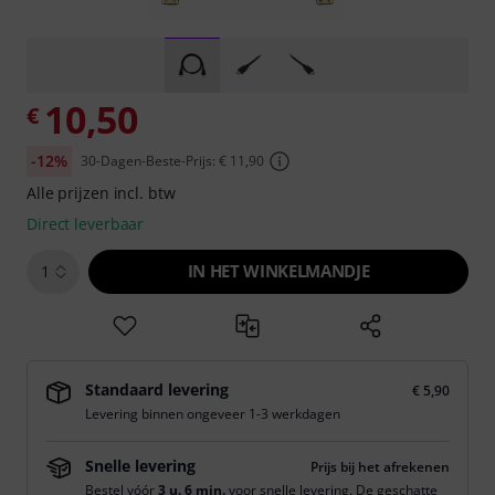
10,50
€
-12%
30-Dagen-Beste-Prijs: € 11,90
Alle prijzen incl. btw
Direct leverbaar
IN HET WINKELMANDJE
1
Standaard levering
€ 5,90
Levering binnen ongeveer 1-3 werkdagen
Snelle levering
Prijs bij het afrekenen
Bestel vóór
3 u. 6 min.
voor snelle levering. De geschatte