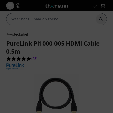
Zoek m
videokabel
PureLink PI1000-005 HDMI Cable
0.5m
4.9 van de 5 sterren van 23 klantbeoordelingen
(
23
)