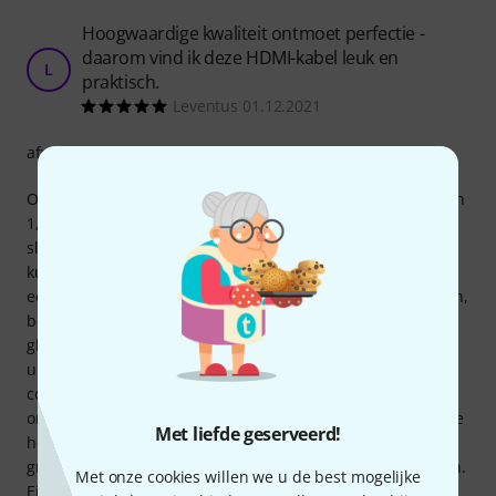
Hoogwaardige kwaliteit ontmoet perfectie -
daarom vind ik deze HDMI-kabel leuk en
L
praktisch.
Leventus 01.12.2021
afwerking
Om te beginnen: ik gebruikte voorheen een HDMI-kabel van
1,5 meter om mijn camera op een externe monitor aan te
sluiten. Afstand: maximaal 20 cm! Je had de extra lengte
kunnen gebruiken om een kind te laten schommelen. Dus:
een nieuwe, kortere kabel was nodig! Ik ging naar Thomann,
bestelde hem, hij kwam binnen, ik pakte hem uit en
glimlachte! Deze schattige kabel van 50 cm ziet er zo klein
uit in mijn hand, maar hij voelt ongelooflijk stevig aan. De
connectoren zijn extra veilig, zodat je de kabel er niet per
ongeluk uittrekt, en hij blijft stevig op zijn plaats, zelfs als je
Met liefde geserveerd!
hem een beetje wilt buigen. Normaal moet ik de kabel 270
graden draaien om de camera op de monitor aan te sluiten.
Met onze cookies willen we u de best mogelijke
Eindelijk een eenvoudige manier om een signaal te