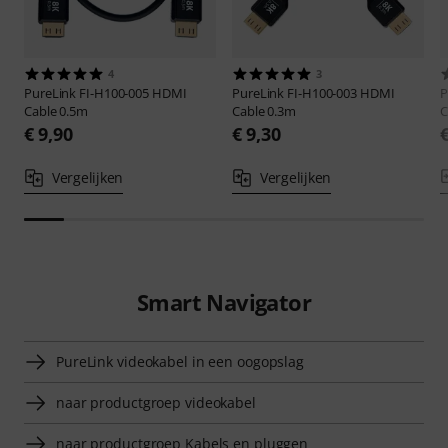
4
3
PureLink
FI-H100-005 HDMI
PureLink
FI-H100-003 HDMI
P
Cable 0.5m
Cable 0.3m
C
€ 9,90
€ 9,30
Vergelijken
Vergelijken
Smart Navigator
PureLink videokabel in een oogopslag
naar productgroep videokabel
naar productgroep Kabels en pluggen