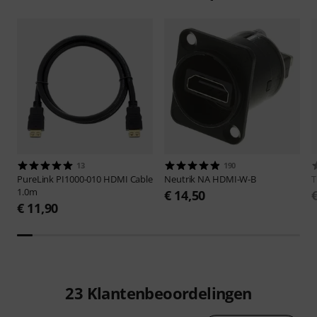
13
190
PureLink
PI1000-010 HDMI Cable
Neutrik
NA HDMI-W-B
1.0m
€ 14,50
€ 11,90
23
Klantenbeoordelingen