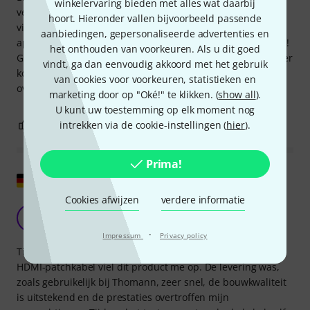
winkelervaring bieden met alles wat daarbij
verzenden – fantastisch! Een absolute aanrader! Of je nu
hoort. Hieronder vallen bijvoorbeeld passende
videoproducent bent of gewoon 40 cm afstand tussen je
aanbiedingen, gepersonaliseerde advertenties en
apparatuur nodig hebt – je kunt op dit product vertrouwen!
het onthouden van voorkeuren. Als u dit goed
Geweldige prestaties, een perfecte prijs, ik zou hem zo weer
vindt, ga dan eenvoudig akkoord met het gebruik
kopen. Mijn verwachtingen werden ruimschoots
van cookies voor voorkeuren, statistieken en
overtroffen. Koop hem!
marketing door op "Oké!" te klikken. (
show all
).
U kunt uw toestemming op elk moment nog
0
0
intrekken via de cookie-instellingen (
hier
).
EVALUATIE MELDEN
Prima!
Origineel tonen
Cookies afwijzen
verdere informatie
Hoogwaardige patchkabel voor HDMI
P
Pyro 22.03.2017
·
Impressum
Privacy policy
Tijdens mijn zoektocht naar een korte maar hoogwaardige
HDMI-patchkabel viel dit product me op. De levering was,
zoals gebruikelijk bij Thomann, zeer snel, de bouwkwaliteit
is uitstekend en de prestaties overtroffen mijn