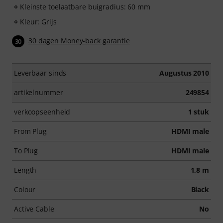
Kleinste toelaatbare buigradius: 60 mm
Kleur: Grijs
30 dagen Money-back garantie
30
Leverbaar sinds
Augustus 2010
artikelnummer
249854
verkoopseenheid
1 stuk
From Plug
HDMI male
To Plug
HDMI male
Length
1,8 m
Colour
Black
Active Cable
No