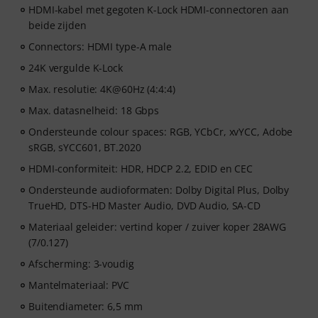
HDMI-kabel met gegoten K-Lock HDMI-connectoren aan
beide zijden
Connectors: HDMI type-A male
24K vergulde K-Lock
Max. resolutie: 4K@60Hz (4:4:4)
Max. datasnelheid: 18 Gbps
Ondersteunde colour spaces: RGB, YCbCr, xvYCC, Adobe
sRGB, sYCC601, BT.2020
HDMI-conformiteit: HDR, HDCP 2.2, EDID en CEC
Ondersteunde audioformaten: Dolby Digital Plus, Dolby
TrueHD, DTS-HD Master Audio, DVD Audio, SA-CD
Materiaal geleider: vertind koper / zuiver koper 28AWG
(7/0.127)
Afscherming: 3-voudig
Mantelmateriaal: PVC
Buitendiameter: 6,5 mm