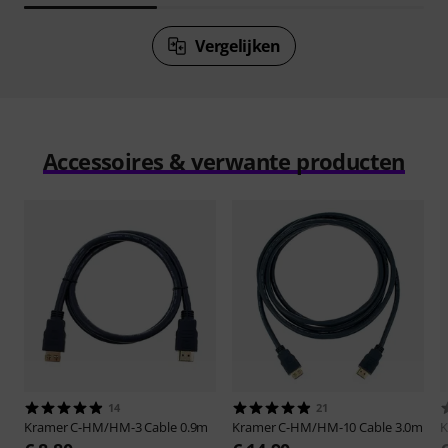
Vergelijken
Accessoires & verwante producten
14
21
Kramer
C-HM/HM-3 Cable 0.9m
Kramer
C-HM/HM-10 Cable 3.0m
K