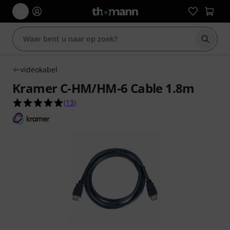
Zoek m
videokabel
Kramer C-HM/HM-6 Cable 1.8m
5.0 van de 5 sterren van 13 klantbeoordelingen
(
13
)