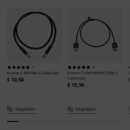
17
10
Kramer
C-BM/BM-3 Cable 0.9m
Kramer
C-HM/HM/PICO/BK-2
K
Cable 0.6m
€ 10,50
€ 10,90
Vergelijken
Vergelijken