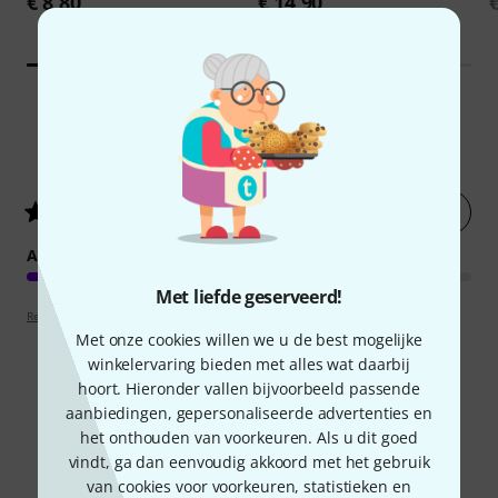
€ 8,80
€ 14,90
13
Klantenbeoordelingen
Nu evalueren
5
/ 5
AFWERKING
Met liefde geserveerd!
Review richtlijnen
Met onze cookies willen we u de best mogelijke
winkelervaring bieden met alles wat daarbij
hoort. Hieronder vallen bijvoorbeeld passende
aanbiedingen, gepersonaliseerde advertenties en
Wist u?
het onthouden van voorkeuren. Als u dit goed
vindt, ga dan eenvoudig akkoord met het gebruik
Alle
Video's
van cookies voor voorkeuren, statistieken en