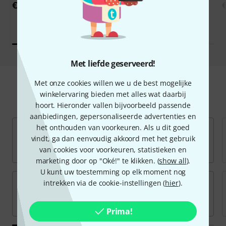
€ 565
€ 435
Met liefde geserveerd!
Met onze cookies willen we u de best mogelijke
winkelervaring bieden met alles wat daarbij
mobiele recorder vinden
hoort. Hieronder vallen bijvoorbeeld passende
aanbiedingen, gepersonaliseerde advertenties en
het onthouden van voorkeuren. Als u dit goed
vindt, ga dan eenvoudig akkoord met het gebruik
van cookies voor voorkeuren, statistieken en
marketing door op "Oké!" te klikken. (
show all
).
U kunt uw toestemming op elk moment nog
intrekken via de cookie-instellingen (
hier
).
Prima!