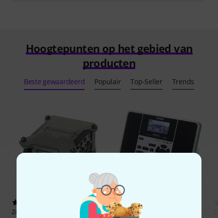
Hoogtepunten op het gebied van
producten
Beste gewaardeerd
Populair
Top-Seller
Trends
129
144
Zoom
F6
Boss
JS-10 eBand