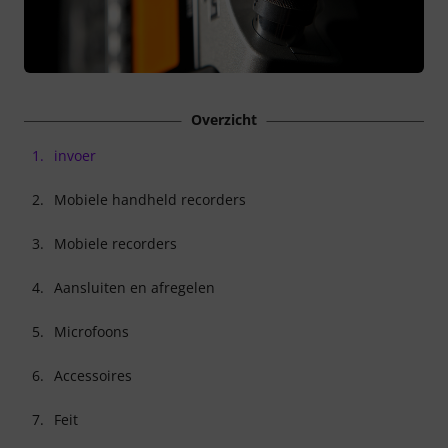
Overzicht
1.
invoer
2.
Mobiele handheld recorders
3.
Mobiele recorders
4.
Aansluiten en afregelen
5.
Microfoons
6.
Accessoires
7.
Feit