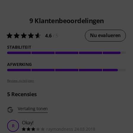
9
Klantenbeoordelingen
Nu evalueren
4.6
/ 5
STABILITEIT
AFWERKING
Review richtlijnen
5
Recensies
Vertaling tonen
Okay!
R
raymondness 24.03.2018