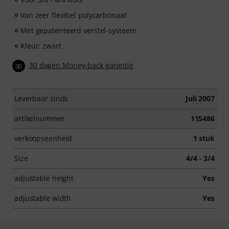
Van zeer flexibel polycarbonaat
Met gepatenteerd verstel-systeem
Kleur: zwart
30 dagen Money-back garantie
30
Leverbaar sinds
Juli 2007
artikelnummer
115486
verkoopseenheid
1 stuk
Size
4/4 - 3/4
adjustable height
Yes
adjustable width
Yes