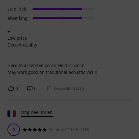
stabiliteit
afwerking
+
Low price
Decent quality
-
Hard to assemble on an electric violin
May work good on traditional acoustic violin
0
0
EVALUATIE MELDEN
Origineel tonen
0
0Violon0 29.05.2018