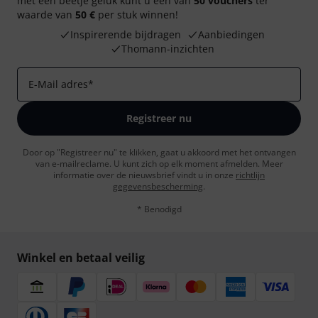
met een beetje geluk kunt u een van
50 vouchers
ter
waarde van
50 €
per stuk winnen!
Inspirerende bijdragen
Aanbiedingen
Thomann-inzichten
E-Mail adres
*
Registreer nu
Door op "Registreer nu" te klikken, gaat u akkoord met het ontvangen
van e-mailreclame. U kunt zich op elk moment afmelden. Meer
informatie over de nieuwsbrief vindt u in onze
richtlijn
gegevensbescherming
.
* Benodigd
Winkel en betaal veilig