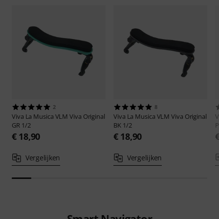
2
8
Viva La Musica
VLM Viva Original
Viva La Musica
VLM Viva Original
V
GR 1/2
BK 1/2
P
€ 18,90
€ 18,90
Vergelijken
Vergelijken
Smart Navigator