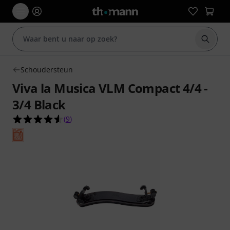
Zoek m
Schoudersteun
Viva la Musica VLM Compact 4/4 -
3/4 Black
4.6 van de 5 sterren van 9 klantbeoordelingen
(
9
)