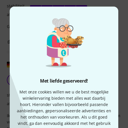
stabiliteit
afwerking
GOEDE PRIJS-KWALITEITVERHOUDING SNELLE LEVERING
0
0
EVALUATIE MELDEN
Origineel tonen
Het maakt zijn beloftes waar!
WA
Met liefde geserveerd!
Willy aus B. 16.07.2018
Met onze cookies willen we u de best mogelijke
stabiliteit
winkelervaring bieden met alles wat daarbij
afwerking
hoort. Hieronder vallen bijvoorbeeld passende
aanbiedingen, gepersonaliseerde advertenties en
Ik heb momenteel een viool van 3/4 formaat. Ik gebruik hem
het onthouden van voorkeuren. Als u dit goed
voornamelijk thuis. Ik vond het erg prettig dat de
vindt, ga dan eenvoudig akkoord met het gebruik