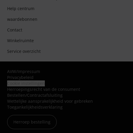
Help centrum
waardebonnen
Contact
Winkelruimte
Service overzicht
AVW
/
Impressum
Privacybeleid
Cookie instellingen
Herroepingsrecht van de consument
Bestellen/Contractafsluiting
Wettelijke aansprakelijkheid voor gebreken
Toegankelijkheidsverklaring
Herroep bestelling