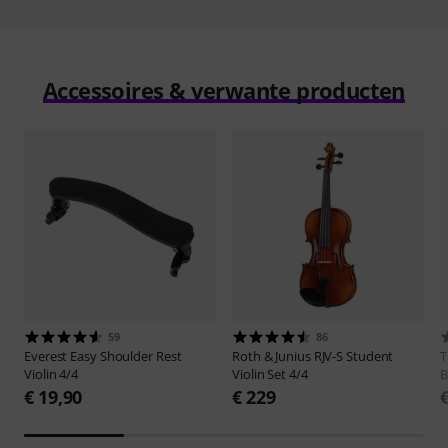
Accessoires & verwante producten
59
86
Everest
Easy Shoulder Rest
Roth & Junius
RJV-S Student
Violin 4/4
Violin Set 4/4
B
€ 19,90
€ 229