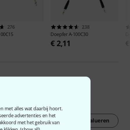
276
238
100C15
Doepfer
A-100C30
D
€ 2,11
€
n met alles wat daarbij hoort.
seerde advertenties en het
Nu evalueren
 akkoord met het gebruik van
 klikken. (
show all
).