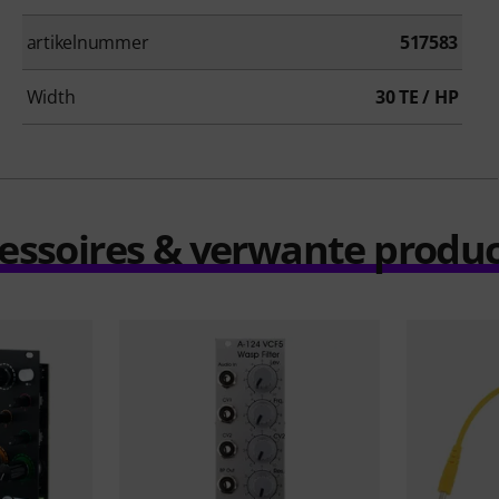
artikelnummer
517583
Width
30 TE / HP
essoires & verwante produ