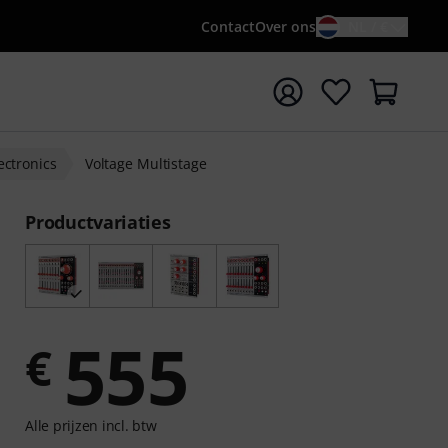
Contact
Over ons
NL / €
 met zoekterm {searchTerm}
ectronics
Voltage Multistage
Productvariaties
555
€
Alle prijzen incl. btw