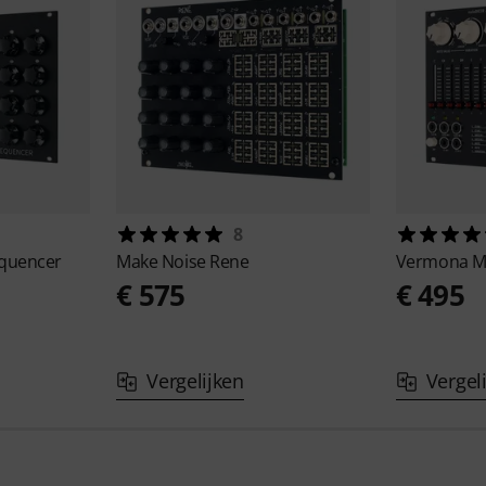
8
equencer
Make Noise
Rene
Vermona M
€ 575
€ 495
Vergelijken
Vergel