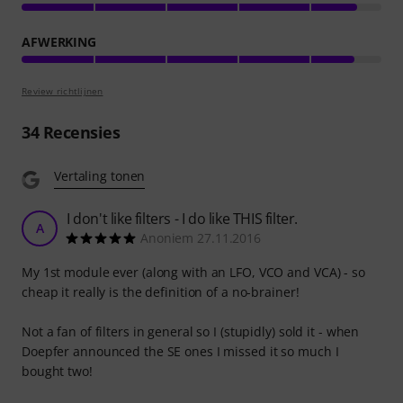
AFWERKING
Review richtlijnen
34
Recensies
Vertaling tonen
I don't like filters - I do like THIS filter.
A
Anoniem 27.11.2016
My 1st module ever (along with an LFO, VCO and VCA) - so
cheap it really is the definition of a no-brainer!
Not a fan of filters in general so I (stupidly) sold it - when
Doepfer announced the SE ones I missed it so much I
bought two!