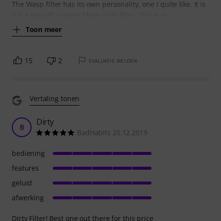
The Wasp filter has its own personality, one I quite like. It is
not a smooth creamy Moog style filter. This guy
Toon meer
15
2
EVALUATIE MELDEN
Vertaling tonen
Dirty
B
BadHabits 20.12.2019
bediening
features
geluid
afwerking
Dirty Filter! Best one out there for this price