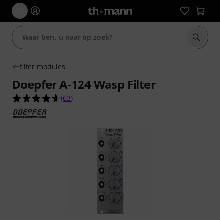
Zoek m
filter modules
Doepfer A-124 Wasp Filter
4.7 van de 5 sterren van 63 klantbeoordelingen
(
63
)