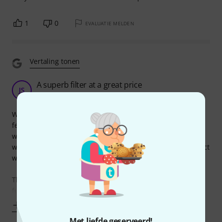
1
0
EVALUATIE MELDEN
Vertaling tonen
A superb filter at a great price
JS
John Somatix 25.04.2014
What an amazing little filter, packed with all the basic
features you'll need. However, the real beauty is heard
when you play with the Res - it transforming into a beast
when set to full! CV1 & CV2 works really well (as you'd expect
with Doepfer).
The real power of this filter is it's Res, especially when it's
fully engaged and you start to experience
Toon meer
Met liefde geserveerd!