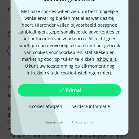
3
0
EVALUATIE MELDEN
Met onze cookies willen we u de best mogelijke
winkelervaring bieden met alles wat daarbij
hoort. Hieronder vallen bijvoorbeeld passende
aanbiedingen, gepersonaliseerde advertenties en
Vertaling tonen
het onthouden van voorkeuren. Als u dit goed
vindt, ga dan eenvoudig akkoord met het gebruik
Vintage sound
M
van cookies voor voorkeuren, statistieken en
MassimoDavi 20.02.2020
marketing door op "Oké!" te klikken. (
show all
).
U kunt uw toestemming op elk moment nog
bediening
intrekken via de cookie-instellingen (
hier
).
features
geluid
Prima!
afwerking
Cookies afwijzen
verdere informatie
The sound of the Wasp filter is peculiar and reminiscent of
the old days filters. Doepfer says it is based on the EDP
·
Wasp circuits of the 70s. It sounds "dirty" and over-driven
Impressum
Privacy policy
when the level is pushed up while it does not get into
resonance. I find the LP/HP mix smooth and precise, other