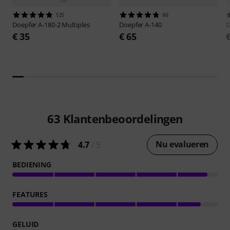
125
86
Doepfer
A-180-2 Multiples
Doepfer
A-140
D
€ 35
€ 65
63
Klantenbeoordelingen
Nu evalueren
4.7
/ 5
BEDIENING
FEATURES
GELUID