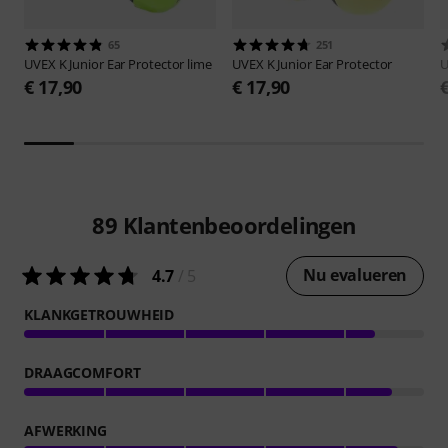
65
251
UVEX
K Junior Ear Protector lime
UVEX
K Junior Ear Protector
€ 17,90
€ 17,90
89
Klantenbeoordelingen
Nu evalueren
4.7
/ 5
KLANKGETROUWHEID
DRAAGCOMFORT
AFWERKING