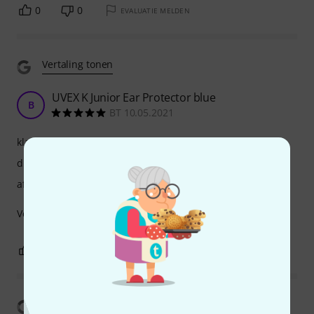
0
0
EVALUATIE MELDEN
Vertaling tonen
UVEX K Junior Ear Protector blue
B
BT 10.05.2021
klankgetrouwheid
draagcomfort
afwerking
Very good Product for children.. Thanks :)
0
0
EVALUATIE MELDEN
Vertaling tonen