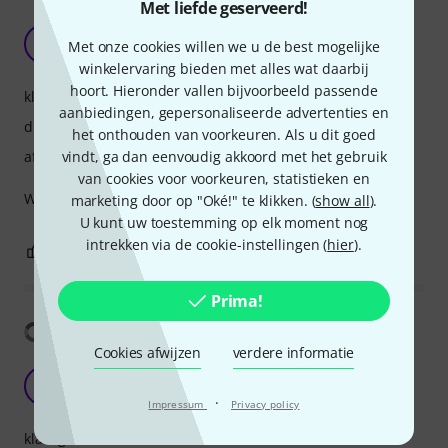
Met liefde geserveerd!
Kid loves them
S
Met onze cookies willen we u de best mogelijke
Stuuu 23.05.2019
winkelervaring bieden met alles wat daarbij
hoort. Hieronder vallen bijvoorbeeld passende
klankgetrouwheid
aanbiedingen, gepersonaliseerde advertenties en
draagcomfort
het onthouden van voorkeuren. Als u dit goed
afwerking
vindt, ga dan eenvoudig akkoord met het gebruik
van cookies voor voorkeuren, statistieken en
Well built for the price and looks very cool.
marketing door op "Oké!" te klikken. (
show all
).
U kunt uw toestemming op elk moment nog
intrekken via de cookie-instellingen (
hier
).
0
0
EVALUATIE MELDEN
Prima!
Vertaling tonen
Cookies afwijzen
verdere informatie
Ideal for kids
W
Wellen 30.05.2022
·
Impressum
Privacy policy
klankgetrouwheid