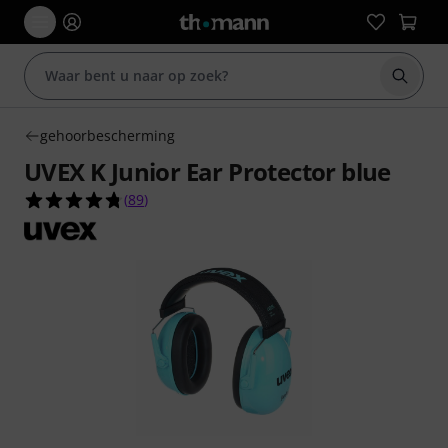
Zoek m
gehoorbescherming
UVEX K Junior Ear Protector blue
4.7 van de 5 sterren van 89 klantbeoordelingen
(
89
)