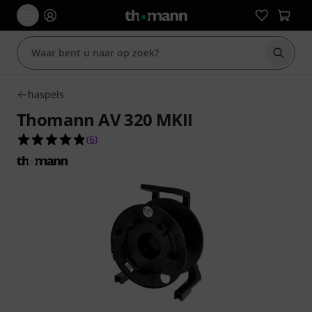
Zoek m
haspels
Thomann AV 320 MKII
4.8 van de 5 sterren van 6 klantbeoordelingen
(
6
)