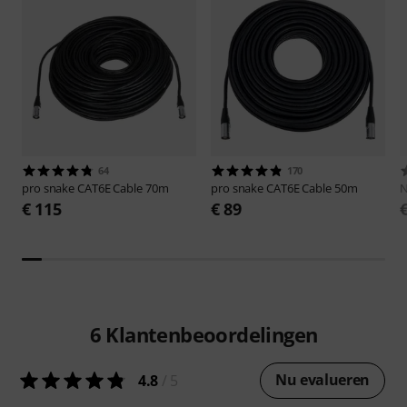
64
170
pro snake
CAT6E Cable 70m
pro snake
CAT6E Cable 50m
N
€ 115
€ 89
6
Klantenbeoordelingen
Nu evalueren
4.8
/ 5