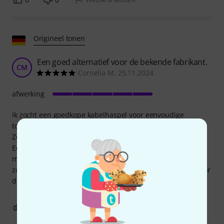
Origineel tonen
Een goed alternatief voor de bekende fabrikant.
CM
Cornelia M. 25.11.2024
afwerking
Ik zocht een goedkope kabelhaspel voor eenvoudige
toepassingen. Wat kan ik zeggen? Ik heb hem gevonden.
Zeer stevig gebouwd, ziet er helemaal niet goedkoop uit.
Een goede replica van de bekende GT 310. Ik heb er 21
meter 14 mm kabel op liggen. De geadverteerde 29 meter
zou er ook net op moeten passen. Echt een goede koop voor
die prijs.
0
0
EVALUATIE MELDEN