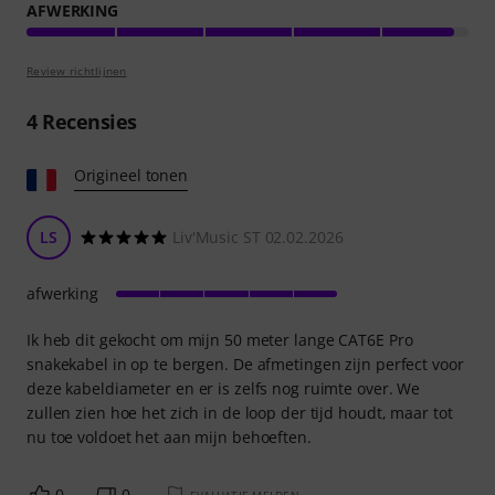
AFWERKING
Review richtlijnen
4
Recensies
Origineel tonen
LS
Liv'Music ST 02.02.2026
afwerking
Ik heb dit gekocht om mijn 50 meter lange CAT6E Pro
snakekabel in op te bergen. De afmetingen zijn perfect voor
deze kabeldiameter en er is zelfs nog ruimte over. We
zullen zien hoe het zich in de loop der tijd houdt, maar tot
nu toe voldoet het aan mijn behoeften.
0
0
EVALUATIE MELDEN