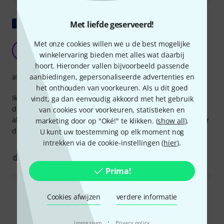
Origineel tonen
Met liefde geserveerd!
Met onze cookies willen we u de best mogelijke
doet wat het moet doen.
B
winkelervaring bieden met alles wat daarbij
bébé76 13.06.2025
hoort. Hieronder vallen bijvoorbeeld passende
afwerking
aanbiedingen, gepersonaliseerde advertenties en
het onthouden van voorkeuren. Als u dit goed
Ik had geen idee wat ik kon verwachten, maar deze molen
vindt, ga dan eenvoudig akkoord met het gebruik
doet wat hij moet doen. Het plastic lijkt stevig; nu moet ik
van cookies voor voorkeuren, statistieken en
alleen nog zien hoe hij het op de lange termijn houdt, maar
marketing door op "Oké!" te klikken. (
show all
).
de prijs-kwaliteitverhouding is onverslaanbaar.
U kunt uw toestemming op elk moment nog
intrekken via de cookie-instellingen (
hier
).
0
0
EVALUATIE MELDEN
Prima!
Alle waarderingen lezen
Cookies afwijzen
verdere informatie
·
Impressum
Privacy policy