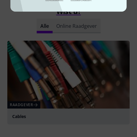
Wist u?
Alle
Online Raadgever
RAADGEVER
Cables