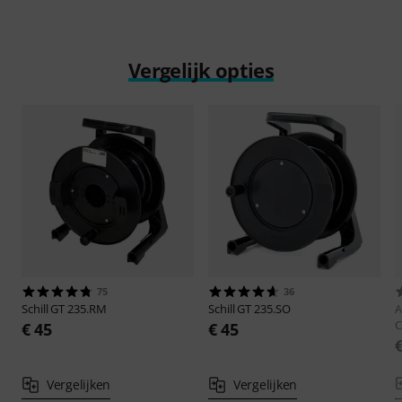
Vergelijk opties
75
36
Schill
GT 235.RM
Schill
GT 235.SO
A
C
€ 45
€ 45
Vergelijken
Vergelijken