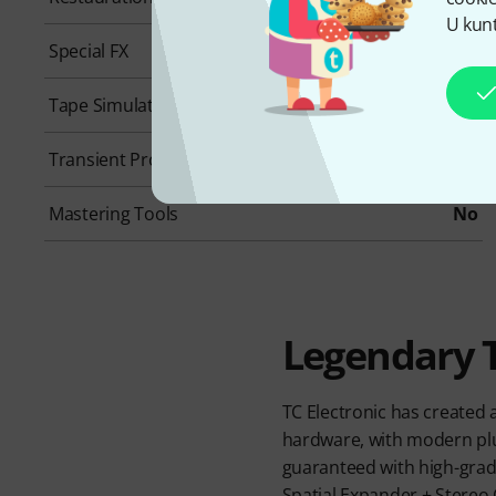
U kunt
Special FX
Yes
Tape Simulation
No
Transient Processing
No
Mastering Tools
No
Legendary 
TC Electronic has created
hardware, with modern plu
guaranteed with high-grad
Spatial Expander + Stereo 