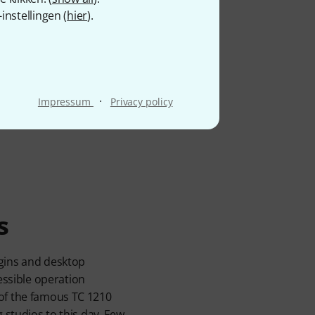
nstellingen (
hier
).
·
Impressum
Privacy policy
s
ugins and desktop
ssible operation
 of the famous TC 1210
 studios to this day. Few