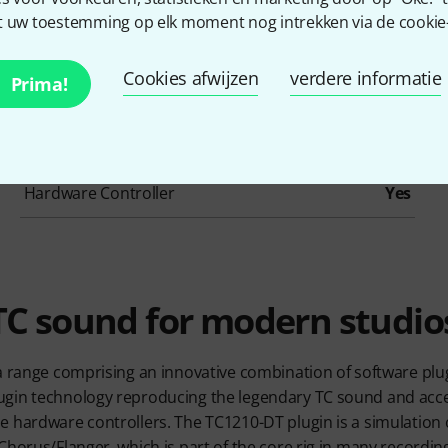
 uw toestemming op elk moment nog intrekken via de cookie-i
Summer / Mixing Consoles
No
Cookies afwijzen
verdere informatie
Prima!
Pitch Shifter / Harmonizer / Timestretching
No
Vocoder / Vocal effect
No
Hardware Controller
Yes
TC sound for modern studio
 a range comprising an innovative combination of software pl
gin technology reproducing the legendary TC sound and acce
e hardware controllers. The TC1210-DT plugin is a simulation
Chorus/Flanger, which is part of the core rig in many recording