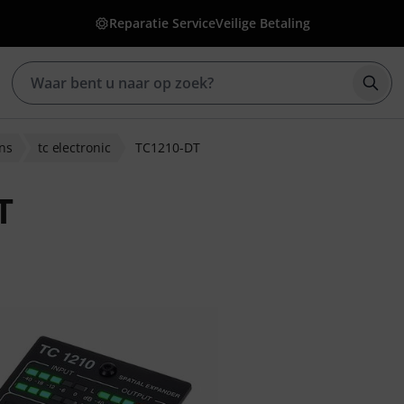
Reparatie Service
Veilige Betaling
Zoek
ins
tc electronic
TC1210-DT
T
eoordelingen