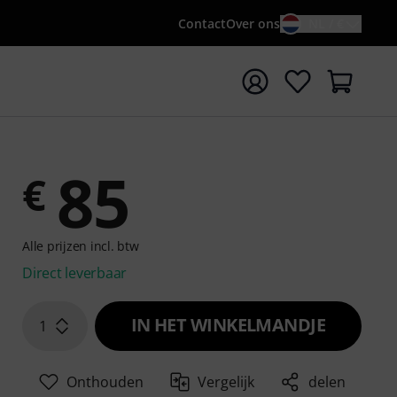
Contact
Over ons
NL / €
 met zoekterm {searchTerm}
85
€
Alle prijzen incl. btw
Direct leverbaar
IN HET WINKELMANDJE
1
Onthouden
Vergelijk
delen