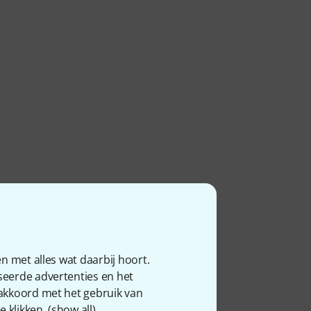
n met alles wat daarbij hoort.
seerde advertenties en het
 akkoord met het gebruik van
 klikken. (
show all
).