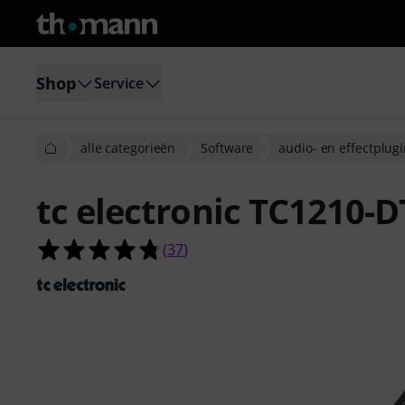
Shop
Service
alle categorieën
Software
audio- en effectplug
tc electronic TC1210-D
4.8 van de 5 sterren van 37 klantb
(
37
)