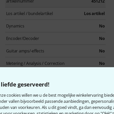
artikelnummer
451212
Los artikel / bundelartikel
Los artikel
Dynamics
No
Encoder/Decoder
No
Guitar amps/-effects
No
Metering / Analysis / Correction
No
Modulation Effects
Yes
liefde geserveerd!
Overdrive/Distortion
No
ze cookies willen we u de best mogelijke winkelervaring biede
Psychoacoustic tool / Enhancer / Exciter
Yes
nder vallen bijvoorbeeld passende aanbiedingen, gepersonali
uden van voorkeuren. Als u dit goed vindt, ga dan eenvoudig
Reverb
No
s voor voorkeuren, statistieken en marketing door op "Oké!" te