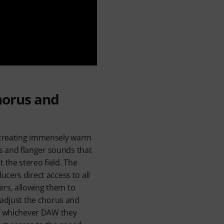
horus and
 creating immensely warm
 and flanger sounds that
 the stereo field. The
ucers direct access to all
rs, allowing them to
y adjust the chorus and
of whichever DAW they