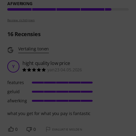
AFWERKING
Review richtlijnen
16
Recensies
Vertaling tonen
hight quality low price
Y
yan23 04.05.2026
features
geluid
afwerking
what you get for what you pay is fantastic
0
0
EVALUATIE MELDEN