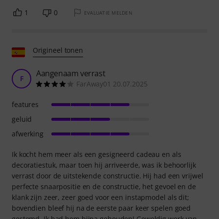
1
0
EVALUATIE MELDEN
Origineel tonen
Aangenaam verrast
F
FarAway01 20.07.2025
features
geluid
afwerking
Ik kocht hem meer als een gesigneerd cadeau en als
decoratiestuk, maar toen hij arriveerde, was ik behoorlijk
verrast door de uitstekende constructie. Hij had een vrijwel
perfecte snaarpositie en de constructie, het gevoel en de
klank zijn zeer, zeer goed voor een instapmodel als dit;
bovendien bleef hij na de eerste paar keer spelen goed
gestemd. Ik had hem bijna gehouden! Geweldig werk van