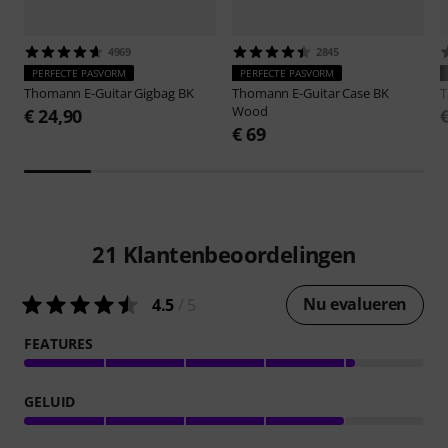
4969
2845
PERFECTE PASVORM
PERFECTE PASVORM
Thomann
E-Guitar Gigbag BK
Thomann
E-Guitar Case BK
Wood
€ 24,90
€ 69
21
Klantenbeoordelingen
Nu evalueren
4.5
/ 5
FEATURES
GELUID