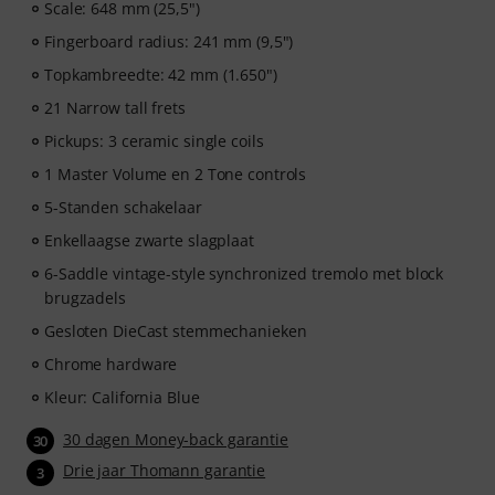
Scale: 648 mm (25,5")
gitaarvideolessen voor beginners en gevorderden –
Fingerboard radius: 241 mm (9,5")
variërend van Pop, Rock en Blues tot Metal en meer.
Compleet met persoonlijke support via chat, te printen
Topkambreedte: 42 mm (1.650")
bladmuziek en een intelligente videoplayer met een
21 Narrow tall frets
oefenfunctie, slow motion en andere functies.
Pickups: 3 ceramic single coils
1 Master Volume en 2 Tone controls
5-Standen schakelaar
Enkellaagse zwarte slagplaat
6-Saddle vintage-style synchronized tremolo met block
brugzadels
Gesloten DieCast stemmechanieken
Chrome hardware
Kleur: California Blue
30 dagen Money-back garantie
30
Drie jaar Thomann garantie
3