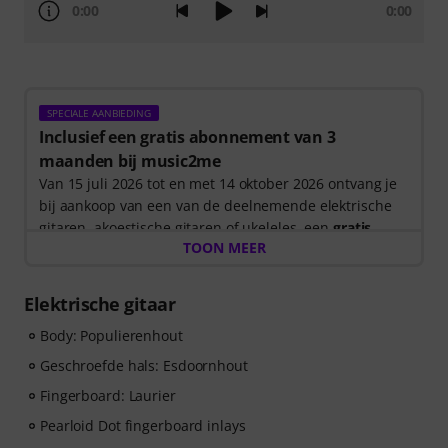
0:00
0:00
SPECIALE AANBIEDING
Inclusief een gratis abonnement van 3
maanden bij music2me
Van 15 juli 2026 tot en met 14 oktober 2026 ontvang je
bij aankoop van een van de deelnemende elektrische
gitaren, akoestische gitaren of ukeleles, een
gratis
TOON MEER
abonnement van 3 maanden op een online cursus van
music2me ter waarde van 57 EUR
. Nadat je bestelling
is verzonden, ontvang je automatisch de
Elektrische gitaar
activeringscode via e-mail. Het music2me abonnement
Body: Populierenhout
loopt automatisch af na het verstrijken van de looptijd.
Music2Me, jouw online leerportaal voor muziek met
Geschroefde hals: Esdoornhout
een onderwijsconcept dat is ontworpen door
Fingerboard: Laurier
universitair opgeleide muziekdocenten. Winnaar van
de Duitse Onderwijsprijs 2025/2026 in de categorie “E-
Pearloid Dot fingerboard inlays
Learning Instrumentaal Onderwijs”! Met meer dan 400