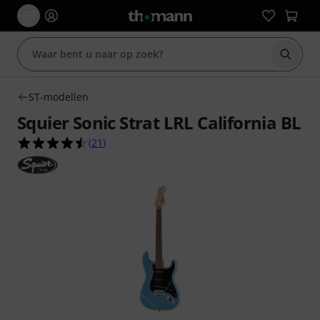
Zoek m
ST-modellen
Squier Sonic Strat LRL California BL
4.5 van de 5 sterren van 21 klantbeoordelingen
(
21
)