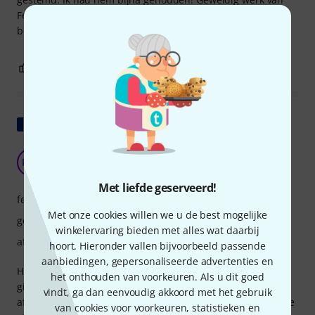
Fender om zijn kwaliteitskeurmerk in zijn subklasse te
behouden.
1
0
EVALUATIE MELDEN
Origineel tonen
Prachtig gemaakt, goede geluidskwaliteit
MM
Michel Mitch 18.07.2023
Met liefde geserveerd!
features
Met onze cookies willen we u de best mogelijke
geluid
winkelervaring bieden met alles wat daarbij
afwerking
hoort. Hieronder vallen bijvoorbeeld passende
aanbiedingen, gepersonaliseerde advertenties en
Hallo jij, ik heb zojuist de snaren bij de ontvangst van de
het onthouden van voorkeuren. Als u dit goed
gitaar vervangen. De gitaar is qua intonatie correct
vindt, ga dan eenvoudig akkoord met het gebruik
afgesteld. De vioolbouw is uitstekend. Het geluid past bij de
van cookies voor voorkeuren, statistieken en