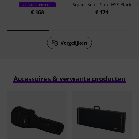
Squier Sonic Strat HSS Black
H
DIT EXACTE PRODUCT
€ 168
€ 174
Vergelijken
Accessoires & verwante producten