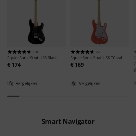
108
22
Squier
Sonic Strat HSS Black
Squier
Sonic Strat HSS TCoral
S
W
€ 174
€ 169
Vergelijken
Vergelijken
Smart Navigator