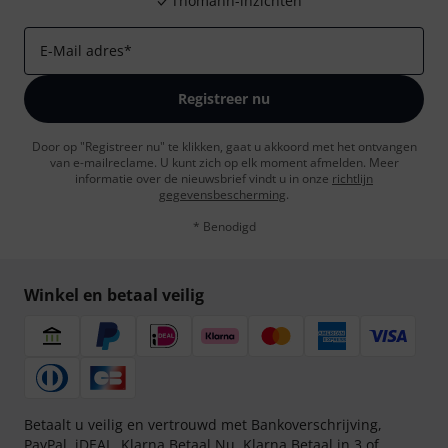
Thomann-inzichten
E-Mail adres
*
Registreer nu
Door op "Registreer nu" te klikken, gaat u akkoord met het ontvangen
van e-mailreclame. U kunt zich op elk moment afmelden. Meer
informatie over de nieuwsbrief vindt u in onze
richtlijn
gegevensbescherming
.
* Benodigd
Winkel en betaal veilig
Betaalt u veilig en vertrouwd met Bankoverschrijving,
PayPal, iDEAL,
Klarna Betaal Nu
,
Klarna Betaal in 3
of