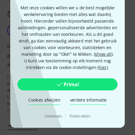
Met onze cookies willen we u de best mogelijke
Vertaling tonen
winkelervaring bieden met alles wat daarbij
hoort. Hieronder vallen bijvoorbeeld passende
If you love Charvel, buy this instead!
aanbiedingen, gepersonaliseerde advertenties en
CM
Cem Music 13.07.2023
het onthouden van voorkeuren. Als u dit goed
vindt, ga dan eenvoudig akkoord met het gebruik
features
van cookies voor voorkeuren, statistieken en
marketing door op "Oké!" te klikken. (
show all
).
geluid
U kunt uw toestemming op elk moment nog
afwerking
intrekken via de cookie-instellingen (
hier
).
I have been playing guitar for 25-something years. This is
not my first guitar. It's actually my 15th guitar (maybe more,
Prima!
maybe fever).
I always loved Charvel So-Cal style superstrats but I could
Cookies afwijzen
verdere informatie
never buy one. So I decided to buy this one instead to
convert it to a superstrat since this is the closest donor
·
Impressum
Privacy policy
guitar. I will explain the mods that I did
Toon meer