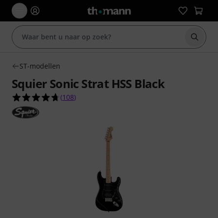
Zoek m
ST-modellen
Squier Sonic Strat HSS Black
4.7 van de 5 sterren van 108 klantbeoordelingen
(
108
)