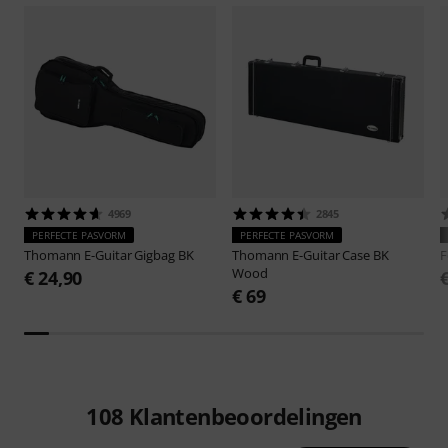
4969
2845
PERFECTE PASVORM
PERFECTE PASVORM
Thomann
E-Guitar Gigbag BK
Thomann
E-Guitar Case BK
F
Wood
€ 24,90
€ 69
108
Klantenbeoordelingen