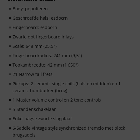
activeringscode via e-mail. Het music2me abonnement
Body: populieren
loopt automatisch af na het verstrijken van de looptijd.
Music2Me, jouw online leerportaal voor muziek met
Geschroefde hals: esdoorn
een onderwijsconcept dat is ontworpen door
Fingerboard: esdoorn
universitair opgeleide muziekdocenten. Winnaar van
de Duitse Onderwijsprijs 2025/2026 in de categorie “E-
Zwarte dot fingerboard inlays
Learning Instrumentaal Onderwijs”! Met meer dan 400
Scale: 648 mm (25,5")
gitaarvideolessen voor beginners en gevorderden –
Fingerboardradius: 241 mm (9,5")
variërend van Pop, Rock en Blues tot Metal en meer.
Compleet met persoonlijke support via chat, te printen
Topkambreedte: 42 mm (1,650")
bladmuziek en een intelligente videoplayer met een
21 Narrow tall frets
oefenfunctie, slow motion en andere functies.
Pickups: 2 ceramic single coils (hals en midden) en 1
ceramic humbucker (brug)
1 Master volume control en 2 tone controls
5-Standenschakelaar
Enkellaagse zwarte slagplaat
6-Saddle vintage style synchronized tremolo met block
brugzadels