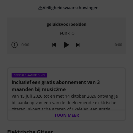
Veiligheidswaarschuwingen
geluidsvoorbeelden
Funk
0:00
0:00
SPECIALE AANBIEDING
Inclusief een gratis abonnement van 3
maanden bij music2me
Van 15 juli 2026 tot en met 14 oktober 2026 ontvang je
bij aankoop van een van de deelnemende elektrische
gitaren, akoestische gitaren of ukeleles, een
gratis
TOON MEER
abonnement van 3 maanden op een online cursus van
music2me ter waarde van 57 EUR
. Nadat je bestelling
is verzonden, ontvang je automatisch de
Elektrische Gitaar