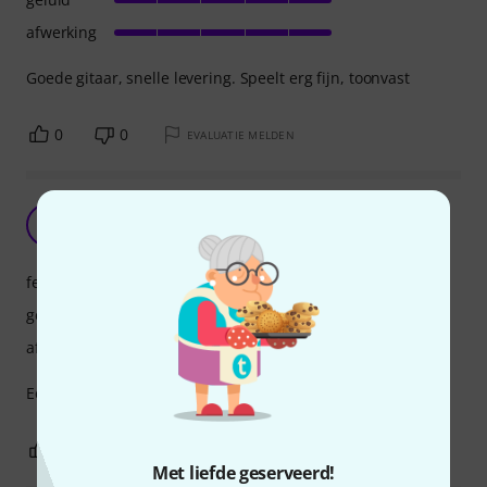
afwerking
Goede gitaar, snelle levering. Speelt erg fijn, toonvast
0
0
EVALUATIE MELDEN
Perfect
R
Roy57 03.08.2026
features
geluid
afwerking
Een goede gitaar voor een perfecte prijs.
0
0
EVALUATIE MELDEN
Met liefde geserveerd!