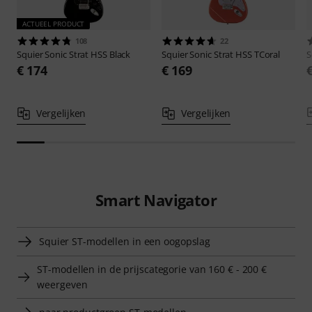
ACTUEEL PRODUCT
108
22
Squier
Sonic Strat HSS Black
Squier
Sonic Strat HSS TCoral
S
€ 174
€ 169
Vergelijken
Vergelijken
Smart Navigator
Squier ST-modellen in een oogopslag
ST-modellen in de prijscategorie van 160 € - 200 €
weergeven