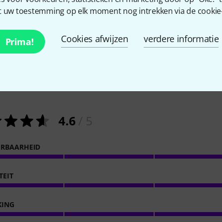
 uw toestemming op elk moment nog intrekken via de cookie-i
Cookies afwijzen
verdere informatie
Prima!
10
Klantenbeoordelingen
4.6
/ 5
ERBAARHEID
TEIT
KING