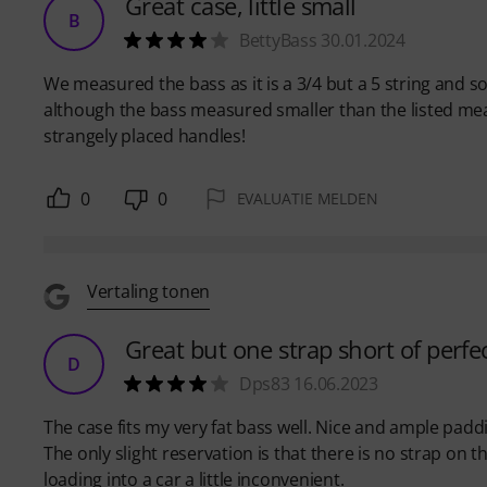
Great case, little small
B
BettyBass 30.01.2024
We measured the bass as it is a 3/4 but a 5 string and so 
although the bass measured smaller than the listed mea
strangely placed handles!
0
0
EVALUATIE MELDEN
Vertaling tonen
Great but one strap short of perfec
D
Dps83 16.06.2023
The case fits my very fat bass well. Nice and ample paddi
The only slight reservation is that there is no strap on t
loading into a car a little inconvenient.