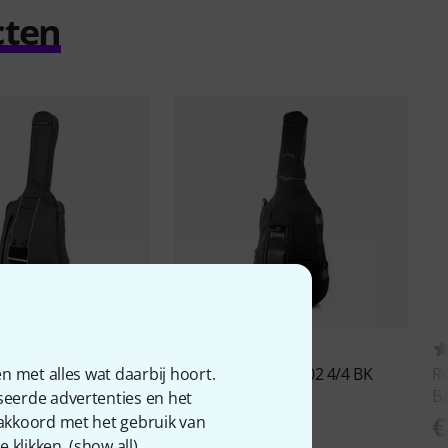
cten
19
23
n met alles wat daarbij hoort.
 Double Bass Bag 4/4
Roth & Junius
BSB-02 4/4 BK
Ro
Bass Soft Bag
Ba
seerde advertenties en het
€ 169
€
 akkoord met het gebruik van
 klikken. (
show all
).