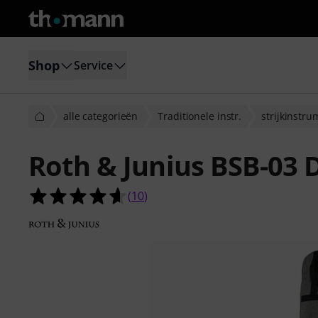
Shop
Service
alle categorieën
Traditionele instr.
strijkinstr
Roth & Junius BSB-03 
4.6 van de 5 sterren van 10 klantb
(
10
)