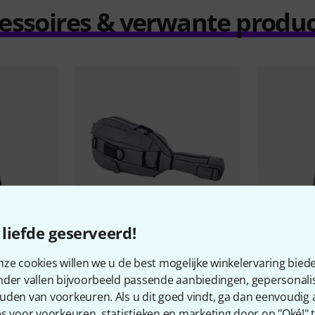
essoires & verwante produ
liefde geserveerd!
11
ze cookies willen we u de best mogelijke winkelervaring biede
 3/4 BL Bass
Roth & Junius
GreyLine Double
Gewa
BS 25
Bass Bag 4/4
nder vallen bijvoorbeeld passende aanbiedingen, gepersonali
€ 209
€ 139
uden van voorkeuren. Als u dit goed vindt, ga dan eenvoudig
s voor voorkeuren, statistieken en marketing door op "Oké!" te