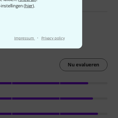
nstellingen (
hier
).
·
Impressum
Privacy policy
Nu evalueren