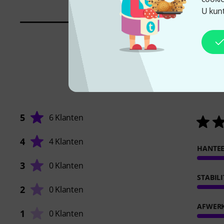
U kunt
5
6 Klanten
4
4 Klanten
HANTE
3
0 Klanten
STABILI
2
0 Klanten
AFWER
1
0 Klanten