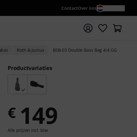
Contact
Over ons
NL / €
 met zoekterm {searchTerm}
rabas
Roth & Junius
BSB-03 Double Bass Bag 4/4 GG
Productvariaties
149
€
Alle prijzen incl. btw