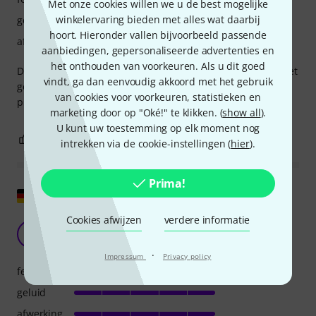
Met onze cookies willen we u de best mogelijke
winkelervaring bieden met alles wat daarbij
geluid
hoort. Hieronder vallen bijvoorbeeld passende
afwerking
aanbiedingen, gepersonaliseerde advertenties en
het onthouden van voorkeuren. Als u dit goed
De speakers zijn super krachtig en zonder vervorming is het
vindt, ga dan eenvoudig akkoord met het gebruik
geluid spectaculair. Ik raad dit product aan omdat het zeer
van cookies voor voorkeuren, statistieken en
professioneel is. Ik ben erg blij dat ik het heb gekocht.
marketing door op "Oké!" te klikken. (
show all
).
U kunt uw toestemming op elk moment nog
15
0
EVALUATIE MELDEN
intrekken via de cookie-instellingen (
hier
).
Prima!
Origineel tonen
Cookies afwijzen
verdere informatie
Een prima box voor relatief weinig geld.
A
Amrumolli 09.08.2024
·
Impressum
Privacy policy
features
geluid
afwerking