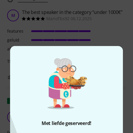
The best speaker in the category “under 1000€”
M
MarioTbs92 06.12.2025
features
geluid
afwerking
There is no better speaker in this category.
2
0
EVALUATIE MELDEN
Origineel tonen
RCF Art 712-A MK V Ik kon niets beters kopen
SB
Salvo Braccio 05.03.2024
Met liefde geserveerd!
features