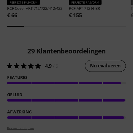
PERFECTE PASVORM
PERFECTE PASVORM
RCF
Cover ART 712/722/412/422
RCF
ART 712 H-BR
€ 66
€ 155
29
Klantenbeoordelingen
Nu evalueren
4.9
/ 5
FEATURES
GELUID
AFWERKING
Review richtlijnen