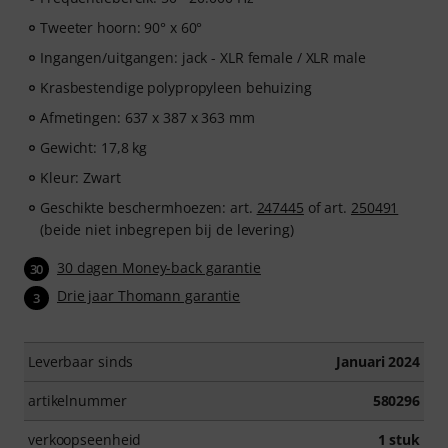
Tweeter hoorn: 90° x 60°
Ingangen/uitgangen: jack - XLR female / XLR male
Krasbestendige polypropyleen behuizing
Afmetingen: 637 x 387 x 363 mm
Gewicht: 17,8 kg
Kleur: Zwart
Geschikte beschermhoezen: art.
247445
of art.
250491
(beide niet inbegrepen bij de levering)
30 dagen Money-back garantie
30
Drie jaar Thomann garantie
3
Leverbaar sinds
Januari 2024
artikelnummer
580296
verkoopseenheid
1 stuk