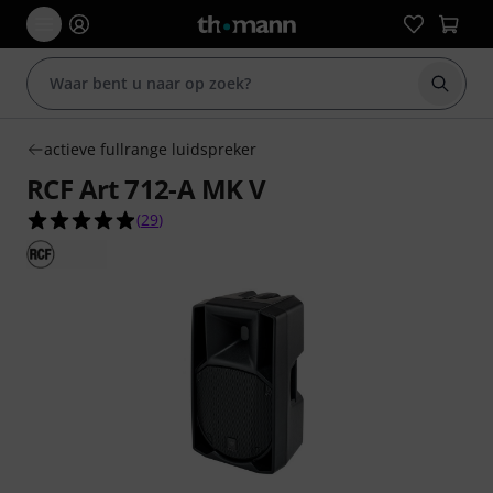
Zoek m
actieve fullrange luidspreker
RCF Art 712-A MK V
4.9 van de 5 sterren van 29 klantbeoordelingen
(
29
)