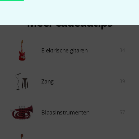
Meer cadeautips
Elektrische gitaren
34
Zang
39
Blaasinstrumenten
57