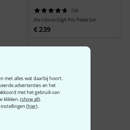
236
the t.bone GigA Pro Pedal Set
€ 239
uxe Series
n met alles wat daarbij hoort.
seerde advertenties en het
 akkoord met het gebruik van
 klikken. (
show all
).
nstellingen (
hier
).