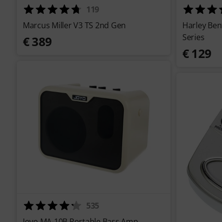
119
Marcus Miller V3 TS 2nd Gen
Harley Ben
Series
€ 389
€ 129
535
Joyo MA-10B Portable Bass Amp