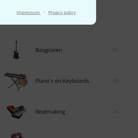
·
Impressum
Privacy policy
Basgitaren
41
Piano's en Keyboards
49
Beatmaking
24