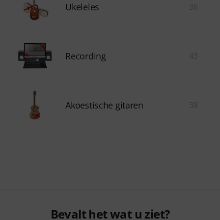
Ukeleles
36
Recording
43
Akoestische gitaren
38
Bevalt het wat u ziet?