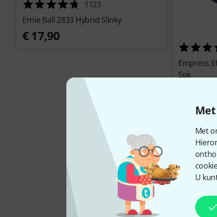
1123
Ernie Ball 2833 Hybrid Slinky
€ 17,90
Empress Ef
Spk
€ 279
Met 
Met on
Hiero
ontho
cookie
U kunt