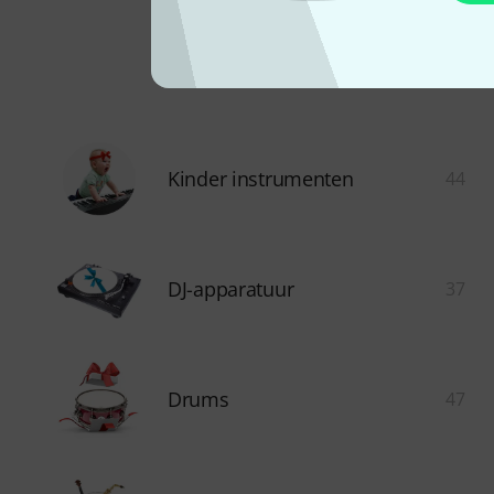
Kinder instrumenten
44
DJ-apparatuur
37
Drums
47