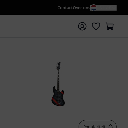
Contact
Over ons
NL / €
 met zoekterm {searchTerm}
Populariteit