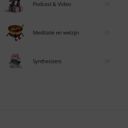
Podcast & Video
35
Meditatie en welzijn
21
Synthesizers
34