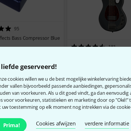
95
fects Bass Compressor Blue
181
Harley Benton MB-5 SBK Del
€ 149
liefde geserveerd!
ze cookies willen we u de best mogelijke winkelervaring biede
nder vallen bijvoorbeeld passende aanbiedingen, gepersonali
Toon meer
uden van voorkeuren. Als u dit goed vindt, ga dan eenvoudig
s voor voorkeuren, statistieken en marketing door op "Oké!" te
 uw toestemming op elk moment nog intrekken via de cookie-i
Cookies afwijzen
verdere informatie
Prima!