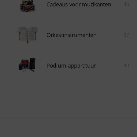
Cadeaus voor muzikanten
46
Orkestinstrumenten
37
Podium-apparatuur
40