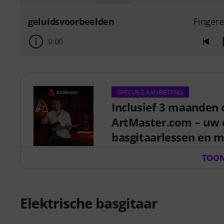
geluidsvoorbeelden
Finger
0:00
SPECIALE AANBIEDING
Inclusief 3 maanden
ArtMaster.com – uw 
basgitaarlessen en m
Inclusief 3 maanden onbeperkt
TOON
voor basgitaarlessen en moder
Bij aankoop van dit basgitaar
Elektrische basgitaar
waarde van 59 EUR, geldig van
krijgt tot alle Artmaster-cursus
ontworpen om uw groove, timing