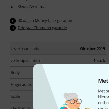
Kleur: Zwart mat
30 dagen Money-back garantie
30
Drie jaar Thomann garantie
3
Leverbaar sinds
Oktober 2019
verkoopseenheid
1 stuk
Body
Linden
Met 
Fingerboard
Laurel
Met on
Scale
Long Scale
Hiero
ontho
Electronics
Passive
cookie