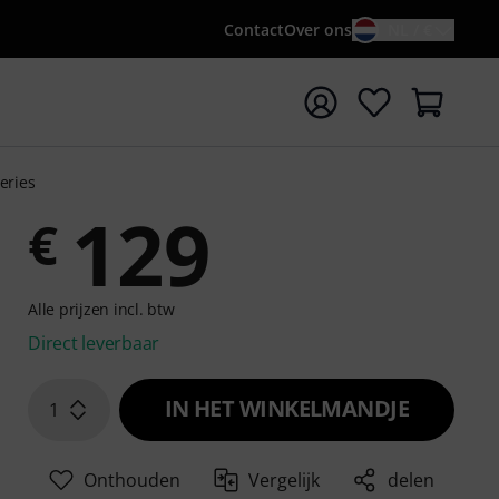
Contact
Over ons
NL / €
 met zoekterm {searchTerm}
eries
129
€
Alle prijzen incl. btw
Direct leverbaar
IN HET WINKELMANDJE
1
Onthouden
Vergelijk
delen