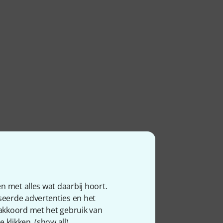
n met alles wat daarbij hoort.
seerde advertenties en het
 akkoord met het gebruik van
 klikken. (
show all
).