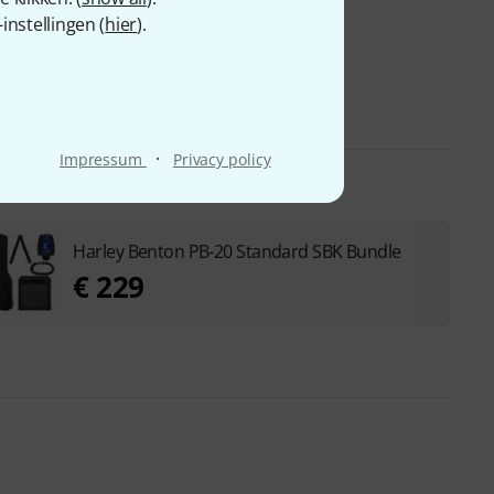
nstellingen (
hier
).
·
Impressum
Privacy policy
Harley Benton PB-20 Standard SBK Bundle
€ 229