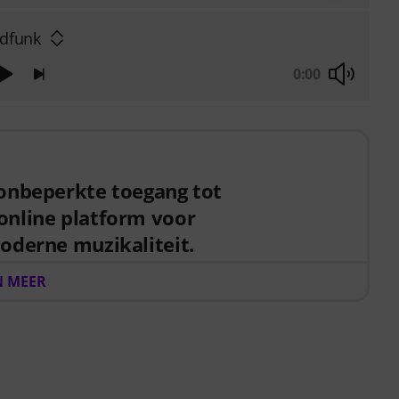
edfunk
0:00
 onbeperkte toegang tot
online platform voor
oderne muzikaliteit.
e toegang tot ArtMaster.com – uw online platform
 MEER
ne muzikaliteit.
product ontvangt u een gratis 3 maanden voucher ter
 [startdatum] tot [einddatum], waarmee u toegang
sen, inclusief de essential bass course, die is
, techniek en muzikale creativiteit te versterken.