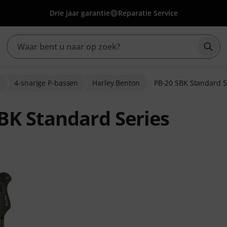
Drie jaar garantie
Reparatie Service
Zoek
n
4-snarige P-bassen
Harley Benton
PB-20 SBK Standard S
BK Standard Series
beoordelingen