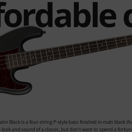
fordable c
in Black is a four-string P-style bass finished in matt black tha
 look and sound of a classic, but don't want to spend a fortune