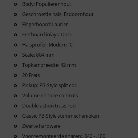
Body: Populierenhout
Geschroefde hals: Esdoornhout
ArtMaster.com – leer rechtst
bekend om zijn holistische ben
Fingerboard: Laurier
meesterschap en zijn praktisch
Fretboard inlays: Dots
ontwikkelen – van beginners to
Halsprofiel: Modern “C”
along tracks, technische worko
een hoger niveau tillen.
Scale: 864 mm
Topkambreedte: 42 mm
20 Frets
Pickup: PB-Style split coil
Volume en tone controls
Double action truss rod
Classic PB-Style stemmechanieken
Zwarte hardware
Voorgemonteerde snaren: .040 - .100