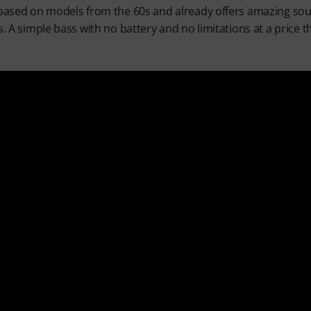
 based on models from the 60s and already offers amazing sound 
s. A simple bass with no battery and no limitations at a price 