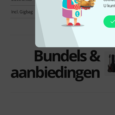
U kunt
Incl. Gigbag
No
Bundels &
aanbiedingen