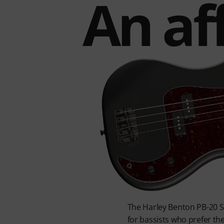
An af
The Harley Benton PB-20 Sat
for bassists who prefer the