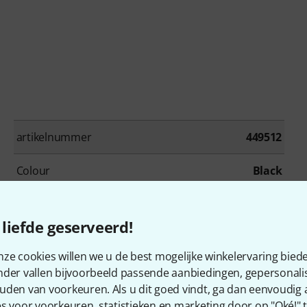
artikelnummer
449512
Colour
Black
Neck
Canadian Maple
liefde geserveerd!
Frets
20
ze cookies willen we u de best mogelijke winkelervaring biede
Pickup System
P
nder vallen bijvoorbeeld passende aanbiedingen, gepersonali
uden van voorkeuren. Als u dit goed vindt, ga dan eenvoudig
Including Case
No
s voor voorkeuren, statistieken en marketing door op "Oké!" te