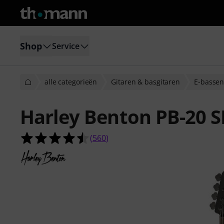
Shop
Service
alle categorieën
Gitaren & basgitaren
E-basse
Harley Benton PB-20 S
4.5 van de 5 sterren van 560 klant
(
560
)