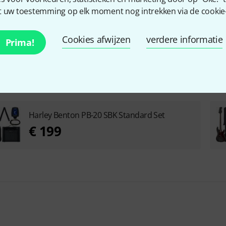
 uw toestemming op elk moment nog intrekken via de cookie-i
Cookies afwijzen
verdere informatie
Prima!
Harley Benton PB-20 SBK Standard Set
€ 199