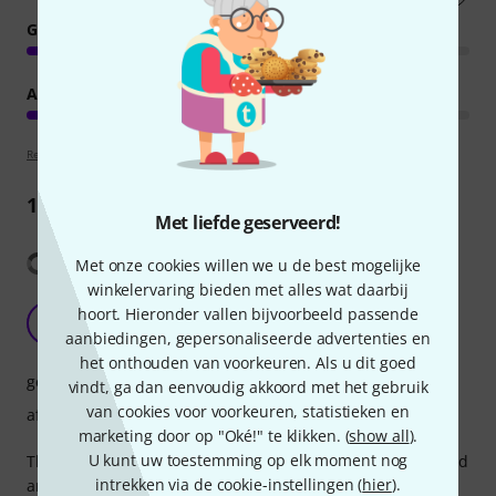
GELUID
AFWERKING
Review richtlijnen
1
Recensie
Met liefde geserveerd!
Vertaling tonen
Met onze cookies willen we u de best mogelijke
winkelervaring bieden met alles wat daarbij
Perfect
hoort. Hieronder vallen bijvoorbeeld passende
E
eeeeeeeeeeeeeeee 12.12.2022
aanbiedingen, gepersonaliseerde advertenties en
het onthouden van voorkeuren. Als u dit goed
geluid
vindt, ga dan eenvoudig akkoord met het gebruik
van cookies voor voorkeuren, statistieken en
afwerking
marketing door op "Oké!" te klikken. (
show all
).
U kunt uw toestemming op elk moment nog
Those strings are perfect if you are looking for a more round
intrekken via de cookie-instellingen (
hier
).
and inside sound that the gut gives, but without the