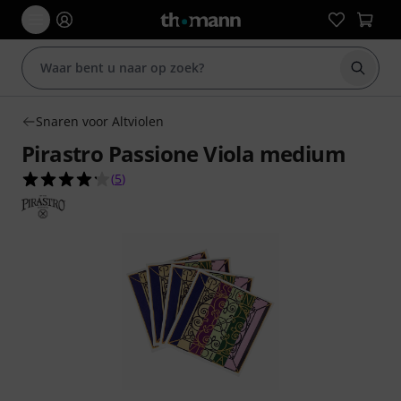
Zoek m
Snaren voor Altviolen
Pirastro Passione Viola medium
4.2 van de 5 sterren van 5 klantbeoordelingen
(
5
)