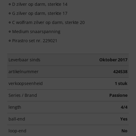
D zilver op darm, sterkte 14
G zilver op darm, sterkte 17
C wolfram zilver op darm, sterkte 20
Medium snaarspanning
Pirastro set nr. 229021
Leverbaar sinds
Oktober 2017
artikelnummer
424538
verkoopseenheid
1 stuk
Series / Brand
Passione
length
4/4
ball-end
Yes
loop-end
No