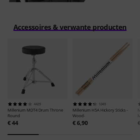
Accessoires & verwante producten
4429
1349
Millenium
MDT4 Drum Throne
Millenium
H5A Hickory Sticks -
M
Round
Wood-
M
€ 44
€ 6,90