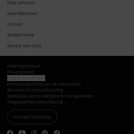
Help centrum
waardebonnen
Contact
Winkelruimte
Service overzicht
AVW
/
Impressum
Privacybeleid
Cookie instellingen
Herroepingsrecht van de consument
Bestellen/Contractafsluiting
Wettelijke aansprakelijkheid voor gebreken
Toegankelijkheidsverklaring
Herroep bestelling