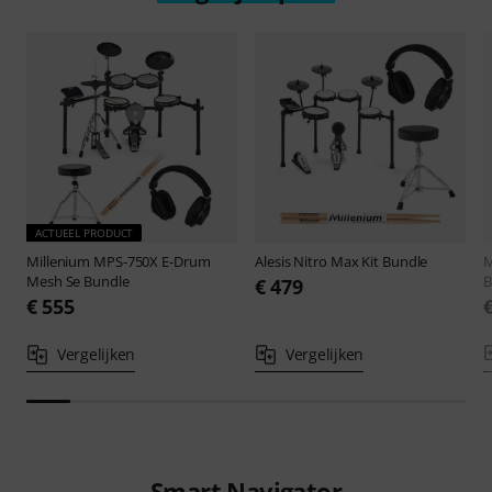
ACTUEEL PRODUCT
Millenium
MPS-750X E-Drum
Alesis
Nitro Max Kit Bundle
M
Mesh Se Bundle
B
€ 479
€ 555
Vergelijken
Vergelijken
Smart Navigator