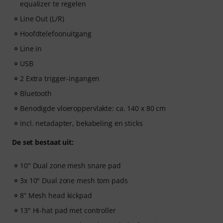
equalizer te regelen
- Een ingebouwde Practice Tracker
om je te helpen
Line Out (L/R)
betere gewoontes aan te leren, consistent te blijven en
je vooruitgang in de loop van de tijd te zien.
Hoofdtelefoonuitgang
- Een ondersteunende community
van drummers die
Line in
je helpen gemotiveerd te blijven.
USB
- Onbeperkte toegang
tot lessen voor drums, piano,
gitaar, bas en zang.
2 Extra trigger-ingangen
Bluetooth
Nadat je bestelling is verzonden, ontvang je
Benodigde vloeroppervlakte: ca. 140 x 80 cm
automatisch de activeringscode via e-mail. Het
abonnement loopt automatisch af na de vervaldatum.
Incl. netadapter, bekabeling en sticks
De set bestaat uit:
10" Dual zone mesh snare pad
3x 10" Dual zone mesh tom pads
8“ Mesh head kickpad
13" Hi-hat pad met controller