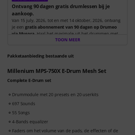
Ontvang 90 dagen gratis drumlessen bij je
aankoop.
Van 15 july, 2026, tot en met 14 oktober, 2026, ontvang
je een
gratis abonnement van 90 dagen op Drumeo
via Musora
. Haal het maximale uit het drummen met
TOON MEER
een begeleid leertraject dat je precies laat zien wat je
in het vervolg moet oefenen, zodat je minder tijd kwijt
bent aan het uitzoeken waar je moet beginnen en meer
Pakketaanbieding bestaande uit
tijd hebt om te spelen.
Millenium MPS-750X E-Drum Mesh Set
Of je nu net begint of je vaardigheden wilt verbeteren,
Complete E-Drum set
Drumeo op Musora helpt je vaardigheden op te
bouwen, gemotiveerd te blijven en gestage vooruitgang
te boeken met lessen die bij jouw niveau passen. Je
Drummodule met 20 presets en 20 userkits
gratis toegang omvat:
697 Sounds
55 Songs
- Een begeleid leertraject
dat je de juiste vaardigheden
in de juiste volgorde bijbrengt.
4-Bands equalizer
- Lessen van wereldklasse drummers
zoals Chad
Faders om het volume van de pads, de effecten of de
Smith, Nick Collins, El Estepario Siberiano en meer.