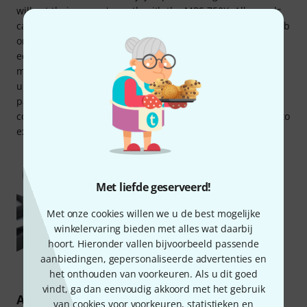
will get their money's worth with the MPS-750X. All sounds
can be transposed over a wide range, enhanced with reverb
or distortion, and edited with a compressor or four-band
equaliser. 20 freely assignable user kits offer plenty of
memory space for your own creations. If you want to
upgrade the set later, you can also plug in two additional
pads. The USB and MIDI interfaces ensure smooth
communication with your computer and also allow access to
external sound sources.
Met liefde geserveerd!
Met onze cookies willen we u de best mogelijke
winkelervaring bieden met alles wat daarbij
hoort. Hieronder vallen bijvoorbeeld passende
aanbiedingen, gepersonaliseerde advertenties en
het onthouden van voorkeuren. Als u dit goed
vindt, ga dan eenvoudig akkoord met het gebruik
About Millenium
van cookies voor voorkeuren, statistieken en