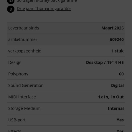
30 dagen Money-back garantie
30
Drie jaar Thomann garantie
3
Leverbaar sinds
Maart 2025
artikelnummer
609240
verkoopseenheid
1 stuk
Design
Desktop / 19" 4 HE
Polyphony
60
Sound Generation
Digital
MIDI interface
1x In, 1x Out
Storage Medium
Internal
USB-port
Yes
Effects
Yes