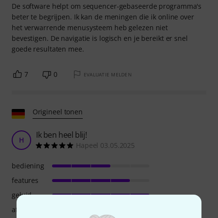
De software helpt om sequencer-gebaseerde programma's
beter te begrijpen. Ik kan de meningen die ik online over
het verwarrende menusysteem heb gelezen niet
bevestigen. De navigatie is logisch en je bereikt er snel
goede resultaten mee.
7
0
EVALUATIE MELDEN
Origineel tonen
Ik ben heel blij!
H
Hapeel 03.05.2025
bediening
features
geluid
afwerking