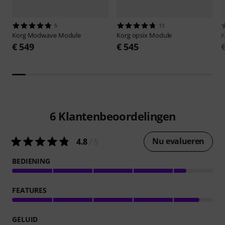
5
11
Korg
Modwave Module
Korg
opsix Module
K
€ 549
€ 545
6
Klantenbeoordelingen
Nu evalueren
4.8
/ 5
BEDIENING
FEATURES
GELUID