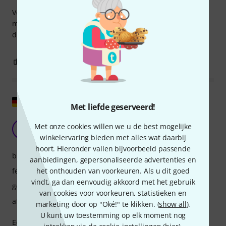
Voor mij is de MP een interessante synthesizer, maar ik
moet nog veel uitproberen; ik ontdek voortdurend nieuwe
dingen. Het kost tijd, maar ik vind het erg leuk.
8
0
EVALUATIE MELDEN
Origineel tonen
Met liefde geserveerd!
Een geweldige allrounder
Met onze cookies willen we u de best mogelijke
M
mart_attacks 30.01.2026
winkelervaring bieden met alles wat daarbij
hoort. Hieronder vallen bijvoorbeeld passende
bediening
aanbiedingen, gepersonaliseerde advertenties en
features
het onthouden van voorkeuren. Als u dit goed
vindt, ga dan eenvoudig akkoord met het gebruik
geluid
van cookies voor voorkeuren, statistieken en
afwerking
marketing door op "Oké!" te klikken. (
show all
).
U kunt uw toestemming op elk moment nog
Een absolute krachtpatser: vrijwel analoog, wavetables en