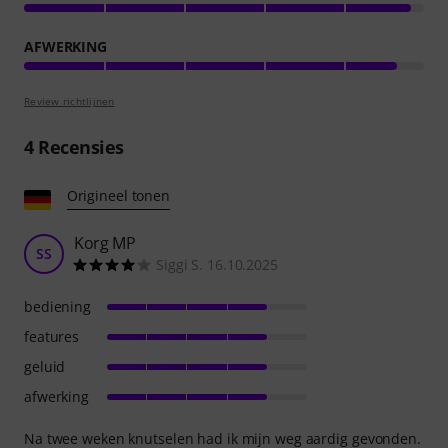
AFWERKING
Review richtlijnen
4
Recensies
Origineel tonen
Korg MP
SS
Siggi S. 16.10.2025
bediening
features
geluid
afwerking
Na twee weken knutselen had ik mijn weg aardig gevonden.