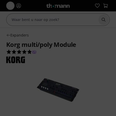
Zoek m
Expanders
Korg multi/poly Module
4.8 van de 5 sterren van 6 klantbeoordelingen
(
6
)