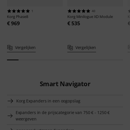
1
40
Korg
Phase8
Korg
Minilogue XD Module
K
€ 969
€ 535
Vergelijken
Vergelijken
Smart Navigator
Korg Expanders in een oogopslag
Expanders in de prijscategorie van 750 € - 1250 €
weergeven