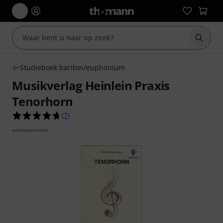
Zoek m
Studieboek bariton/euphonium
Musikverlag Heinlein Praxis
Tenorhorn
4.7 van de 5 sterren van 7 klantbeoordelingen
(
7
)