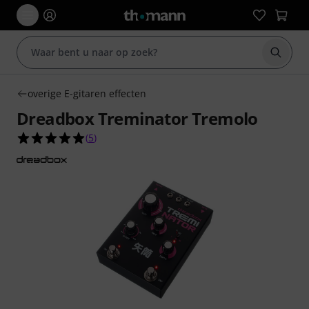
Zoek m
overige E-gitaren effecten
Dreadbox Treminator Tremolo
5.0 van de 5 sterren van 5 klantbeoordelingen
(
5
)