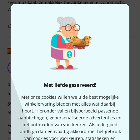
zeer muzikaal, gemakkelijk toegankelijk en ergonomisch...
Wat kan ik nog meer zeggen?
2
0
EVALUATIE MELDEN
Origineel tonen
Het beste analoge tremolopedaal
AM
Alex Martz 22.04.2025
bediening
Met liefde geserveerd!
features
Met onze cookies willen we u de best mogelijke
geluid
winkelervaring bieden met alles wat daarbij
hoort. Hieronder vallen bijvoorbeeld passende
afwerking
aanbiedingen, gepersonaliseerde advertenties en
het onthouden van voorkeuren. Als u dit goed
Een pareltje voor een redelijke prijs, met meer functies dan
vindt, ga dan eenvoudig akkoord met het gebruik
andere boutique pedalen, een warm geluid en meerdere
van cookies voor voorkeuren, statistieken en
CV- en envelope-besturingsfuncties. Het is uniek in zijn