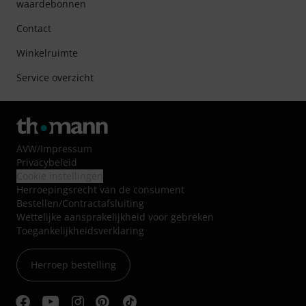
waardebonnen
Contact
Winkelruimte
Service overzicht
AVW
/
Impressum
Privacybeleid
Cookie instellingen
Herroepingsrecht van de consument
Bestellen/Contractafsluiting
Wettelijke aansprakelijkheid voor gebreken
Toegankelijkheidsverklaring
Herroep bestelling