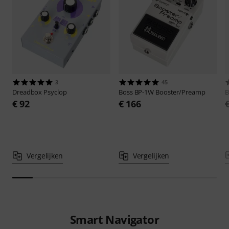
3
45
Dreadbox
Psyclop
Boss
BP-1W Booster/Preamp
B
€ 92
€ 166
Vergelijken
Vergelijken
Smart Navigator