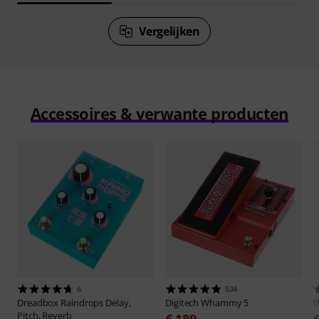
Vergelijken
Accessoires & verwante producten
6
534
Dreadbox
Raindrops Delay,
Digitech
Whammy 5
t
Pitch, Reverb
€ 189