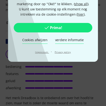
marketing door op "Oké!" te klikken. (
show all
).
klasse met ramp-on/ramp-off functionaliteit, plus tap tempo
U kunt uw toestemming op elk moment nog
met onderverdelingen.
intrekken via de cookie-instellingen (
hier
).
2
0
EVALUATIE MELDEN
Prima!
Cookies afwijzen
verdere informatie
Origineel tonen
Geweldig
·
Impressum
Privacy policy
BL
Boris Le Canuet 15.11.2025
bediening
features
geluid
afwerking
Het merk Dreadbox is te onbekend om over het hoofd te
zien, maar het is zeker de moeite waard om eens te