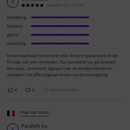
S
stevealto 04.12.2024
bediening
features
geluid
afwerking
Onverslaanbaar onderdeel voor de pure gitaarklank in de
FX-loop van een versterker. Een parallelle lus garandeert
een puur, onvervalst signaal naar de eindversterker en
verbetert het effectsignaal enorm via de mixregeling.
4
0
EVALUATIE MELDEN
Origineel tonen
Parallelle lus
P