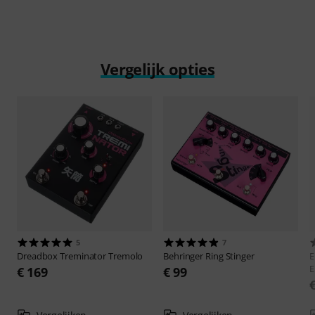
Vergelijk opties
5
7
Dreadbox
Treminator Tremolo
Behringer
Ring Stinger
E
E
€ 169
€ 99