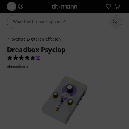
Zoek m
overige E-gitaren effecten
Dreadbox Psyclop
5.0 van de 5 sterren van 3 klantbeoordelingen
(
3
)