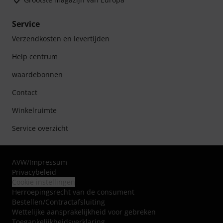
Service
Verzendkosten en levertijden
Help centrum
waardebonnen
Contact
Winkelruimte
Service overzicht
AVW
/
Impressum
Privacybeleid
Cookie instellingen
Herroepingsrecht van de consument
Bestellen/Contractafsluiting
Wettelijke aansprakelijkheid voor gebreken
Toegankelijkheidsverklaring