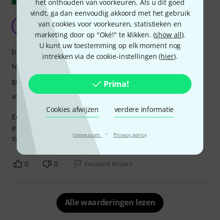
het onthouden van voorkeuren. Als u dit goed
vindt, ga dan eenvoudig akkoord met het gebruik
Geweldig pedaal
van cookies voor voorkeuren, statistieken en
A
ALBEAT 23.11.2025
marketing door op "Oké!" te klikken. (
show all
).
U kunt uw toestemming op elk moment nog
bediening
intrekken via de cookie-instellingen (
hier
).
features
geluid
Prima!
afwerking
Cookies afwijzen
verdere informatie
Een werkelijk uitstekend pedaal, solide constructie en
perfecte functies, ook voor het balanceren van het
·
Impressum
Privacy policy
synthsignaal naar gitaarpedalen.
0
0
EVALUATIE MELDEN
Alle waarderingen lezen