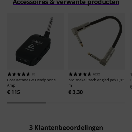
Accessoires & verwante producten
85
6232
Boss
Katana Go Headphone
pro snake
Patch Angled Jack 0,15
Amp
m
€ 115
€ 3,30
3
Klantenbeoordelingen