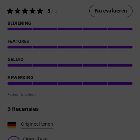
Nu evalueren
5
/ 5
BEDIENING
FEATURES
GELUID
AFWERKING
Review richtlijnen
3
Recensies
Origineel tonen
Onmisbaar...