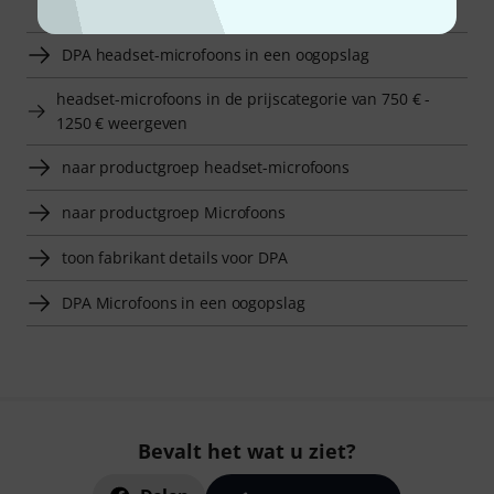
DPA headset-microfoons in een oogopslag
headset-microfoons in de prijscategorie van 750 € -
1250 € weergeven
naar productgroep headset-microfoons
naar productgroep Microfoons
toon fabrikant details voor DPA
DPA Microfoons in een oogopslag
Bevalt het wat u ziet?