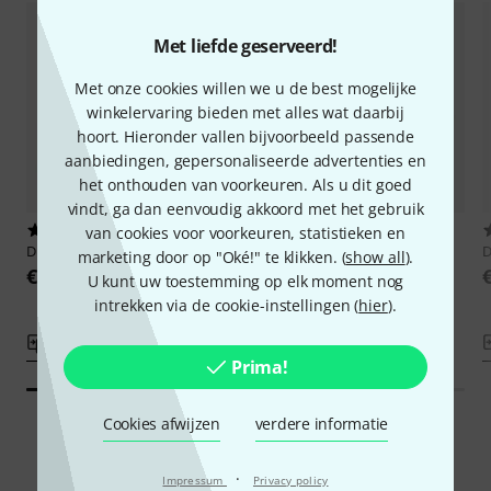
Met liefde geserveerd!
Met onze cookies willen we u de best mogelijke
winkelervaring bieden met alles wat daarbij
hoort. Hieronder vallen bijvoorbeeld passende
aanbiedingen, gepersonaliseerde advertenties en
het onthouden van voorkeuren. Als u dit goed
vindt, ga dan eenvoudig akkoord met het gebruik
2
2
van cookies voor voorkeuren, statistieken en
DPA
6066-OC-R-F10
DPA
4488-DP-R-F90
marketing door op "Oké!" te klikken. (
show all
).
€ 888
€ 809
U kunt uw toestemming op elk moment nog
intrekken via de cookie-instellingen (
hier
).
Vergelijken
Vergelijken
Prima!
Cookies afwijzen
verdere informatie
Smart Navigator
·
Impressum
Privacy policy