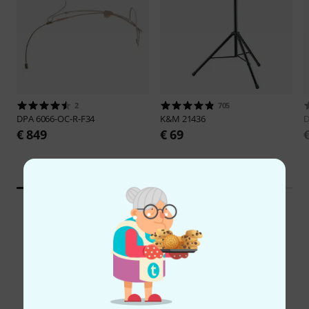
2
705
DPA
6066-OC-R-F34
K&M
21436
€ 849
€ 69
Vergelijk opties