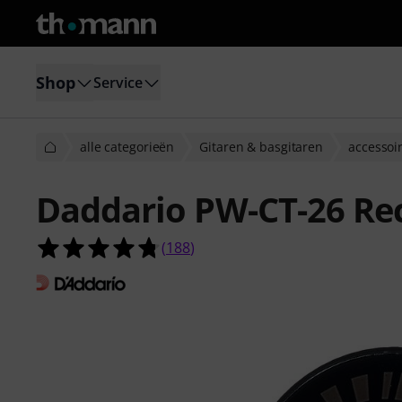
Shop
Service
alle categorieën
Gitaren & basgitaren
accessoi
Daddario PW-CT-26 Re
4.7 van de 5 sterren van 188 klant
(
188
)