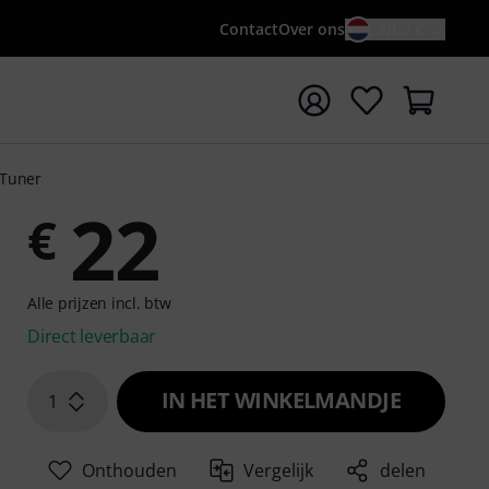
Contact
Over ons
NL / €
 met zoekterm {searchTerm}
 Tuner
22
€
Alle prijzen incl. btw
Direct leverbaar
IN HET WINKELMANDJE
1
Onthouden
Vergelijk
delen