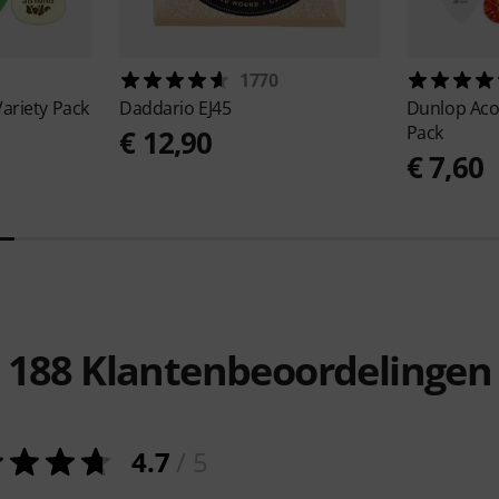
1770
Variety Pack
Daddario
EJ45
Dunlop
Aco
Pack
€ 12,90
€ 7,60
188
Klantenbeoordelingen
4.7
/ 5