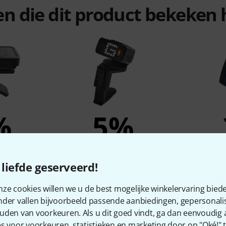
ten die dit product bekeke
%
5%
N
KOCHTEN
liefde geserveerd!
7 Eclipse
Daddario PW-CT-12
Thomann 
le
Rechargeable Tuner
ze cookies willen we u de best mogelijke winkelervaring biede
0
€ 28
nder vallen bijvoorbeeld passende aanbiedingen, gepersonali
uden van voorkeuren. Als u dit goed vindt, ga dan eenvoudig
s voor voorkeuren, statistieken en marketing door op "Oké!" te