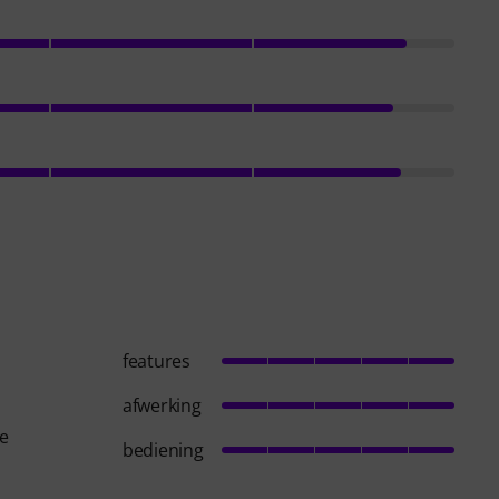
features
afwerking
Je
bediening