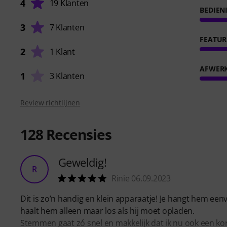
4
19 Klanten
BEDIEN
3
7 Klanten
FEATUR
2
1 Klant
AFWER
1
3 Klanten
Review richtlijnen
128
Recensies
Geweldig!
R
Rinie 06.09.2023
Dit is zo’n handig en klein apparaatje! Je hangt hem eenvo
haalt hem alleen maar los als hij moet opladen.
Stemmen gaat zó snel en makkelijk dat ik nu ook een ko