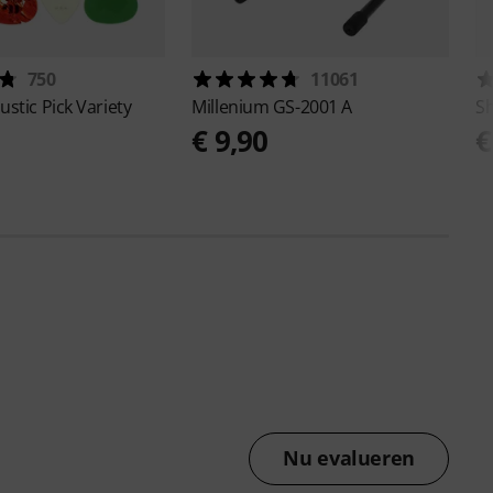
750
11061
ustic Pick Variety
Millenium
GS-2001 A
S
€ 9,90
€
Nu evalueren