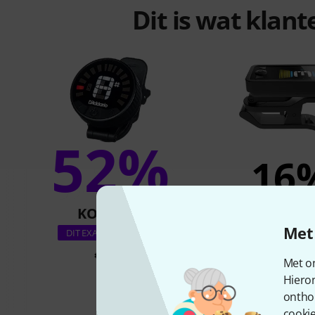
Dit is wat klan
52%
16
KOCHTEN
KOCHTE
Met 
Daddario PW-CT-2
DIT EXACTE PRODUCT
Rechargab
€ 22
Met on
€ 15,9
Hiero
ontho
cookie