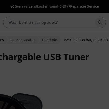
Geen verzendkosten vanaf € 69
Reparatie Service
Zoek
res
stemapparaten
Daddario
PW-CT-26 Rechargable USB
chargable USB Tuner
beoordelingen