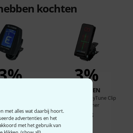
n hebben kochten
3%
3%
KOCHTEN
KOCHTEN
CTG-10 Clip Tuner
tc electronic PolyTune Clip
Black Tuner
€ 4,90
n met alles wat daarbij hoort.
€ 28
seerde advertenties en het
 akkoord met het gebruik van
 klikken. (
show all
).