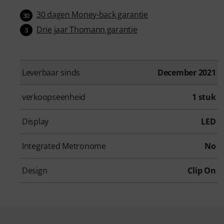
30 dagen Money-back garantie
30
Drie jaar Thomann garantie
3
Leverbaar sinds
December 2021
verkoopseenheid
1 stuk
Display
LED
Integrated Metronome
No
Design
Clip On