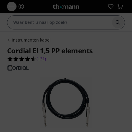
Zoek m
instrumenten kabel
Cordial EI 1,5 PP elements
4.5 van de 5 sterren van 131 klantbeoordelingen
(
131
)