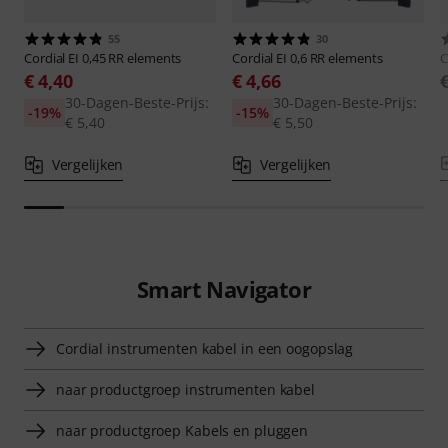
55
30
Cordial
EI 0,45 RR elements
Cordial
EI 0,6 RR elements
C
€ 4,40
€ 4,66
30-Dagen-Beste-Prijs:
30-Dagen-Beste-Prijs:
-19%
-15%
€ 5,40
€ 5,50
Vergelijken
Vergelijken
Smart Navigator
Cordial instrumenten kabel in een oogopslag
naar productgroep instrumenten kabel
naar productgroep Kabels en pluggen