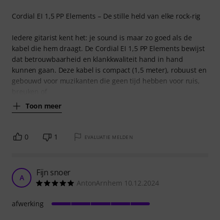
Cordial EI 1,5 PP Elements – De stille held van elke rock-rig
Iedere gitarist kent het: je sound is maar zo goed als de
kabel die hem draagt. De Cordial EI 1,5 PP Elements bewijst
dat betrouwbaarheid en klankkwaliteit hand in hand
kunnen gaan. Deze kabel is compact (1,5 meter), robuust en
gebouwd voor muzikanten die geen tijd hebben voor ruis,
breuken of
Toon meer
0
1
EVALUATIE MELDEN
Fijn snoer
A
AntonArnhem 10.12.2024
afwerking