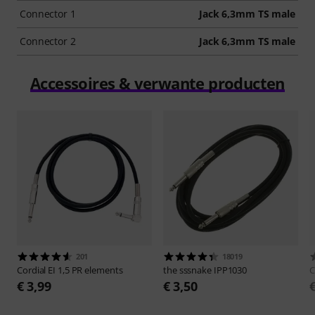
Connector 1
Jack 6,3mm TS male
Connector 2
Jack 6,3mm TS male
Accessoires & verwante producten
201
18019
Cordial
EI 1,5 PR elements
the sssnake
IPP1030
C
€ 3,99
€ 3,50