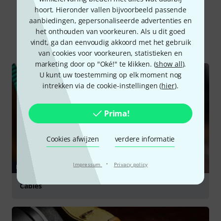
hoort. Hieronder vallen bijvoorbeeld passende
Wist u?
aanbiedingen, gepersonaliseerde advertenties en
het onthouden van voorkeuren. Als u dit goed
Alle
Online Raadgever
Downloads
vindt, ga dan eenvoudig akkoord met het gebruik
van cookies voor voorkeuren, statistieken en
marketing door op "Oké!" te klikken. (
show all
).
U kunt uw toestemming op elk moment nog
intrekken via de cookie-instellingen (
hier
).
Prima!
Cookies afwijzen
verdere informatie
·
Impressum
Privacy policy
RAADGEVER
Cables