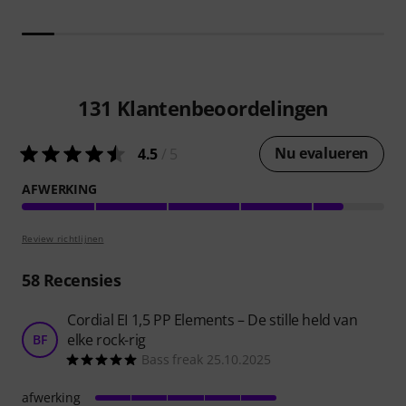
131
Klantenbeoordelingen
Nu evalueren
4.5
/ 5
AFWERKING
Review richtlijnen
58
Recensies
Cordial EI 1,5 PP Elements – De stille held van
elke rock-rig
BF
Bass freak 25.10.2025
afwerking