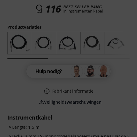
116
BEST SELLER RANG
in instrumenten kabel
Productvariaties
Hulp nodig?
Fabrikant informatie
Veiligheidswaarschuwingen
Instrumentkabel
Lengte: 1,5 m
Jack 6,3 mm TS (mono/ongebalanceerd) male naar Jack 6,3