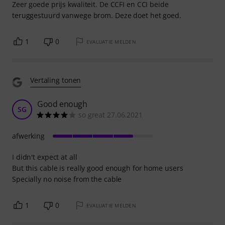
Zeer goede prijs kwaliteit. De CCFI en CCI beide
teruggestuurd vanwege brom. Deze doet het goed.
1
0
EVALUATIE MELDEN
Vertaling tonen
Good enough
SG
so great 27.06.2021
afwerking
I didn't expect at all
But this cable is really good enough for home users
Specially no noise from the cable
1
0
EVALUATIE MELDEN