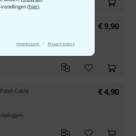
nstellingen (
hier
).
€
9,90
 Tweed
e jack
·
Impressum
Privacy policy
€
4,90
 Patch Cable
jackpluggen