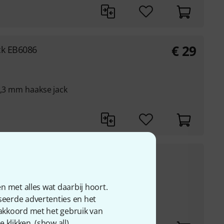
€
29
ck EB6086
6,3 mm haakse jack
€
6,90
30-Dagen-Beste-Prijs
:
€
7,50
-8%
n met alles wat daarbij hoort.
k male
seerde advertenties en het
 akkoord met het gebruik van
 klikken. (
show all
).