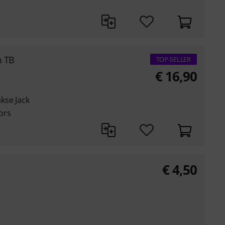
m TB
TOP-SELLER
€
16,90
kse Jack
ors
€
4,50