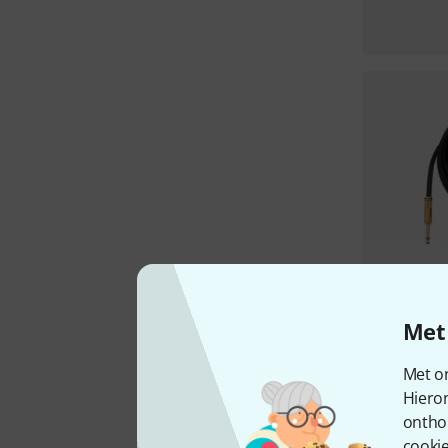
Met 
Met on
Hiero
ontho
cookie