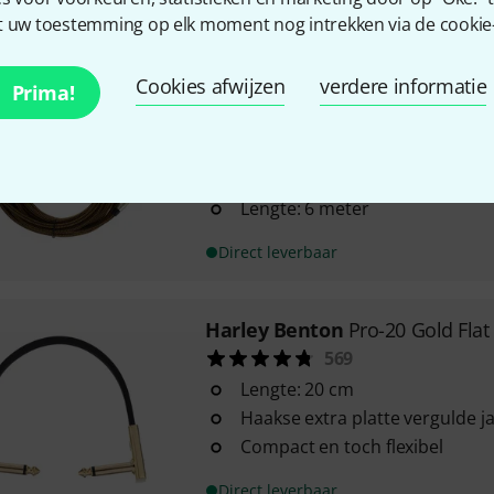
Direct leverbaar
 uw toestemming op elk moment nog intrekken via de cookie-i
Cookies afwijzen
verdere informatie
Harley Benton
GC 6 PR Vintage
Prima!
1554
6.35 mm jack -> 6.35 mm haaks
Amphenol Connectoren
Lengte: 6 meter
Direct leverbaar
Harley Benton
Pro-20 Gold Flat
569
Lengte: 20 cm
Haakse extra platte vergulde 
Compact en toch flexibel
Direct leverbaar