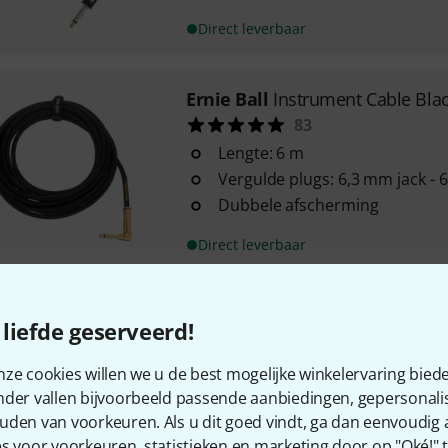
Direct leverbaar
Ernie Ball
Instrument Cable Bla
83
Lengte: 6 m
Vergulde plugs: 6,3 mm jack - 
Dubbele afscherming
Direct leverbaar
Cordial
CCI 3 PR
liefde geserveerd!
1243
Lengte: 3,0 m
ze cookies willen we u de best mogelijke winkelervaring biede
Van jack male naar haakse jac
nder vallen bijvoorbeeld passende aanbiedingen, gepersonali
Dwarsdoorsnede: 1x 0,20 mm²
uden van voorkeuren. Als u dit goed vindt, ga dan eenvoudig
s voor voorkeuren, statistieken en marketing door op "Oké!" te