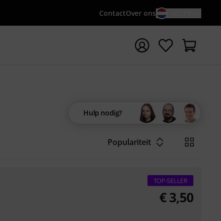
Contact
Over ons
NL / €
 met zoekterm {searchTerm}
Hulp nodig?
Populariteit
TOP-SELLER
€
3,50