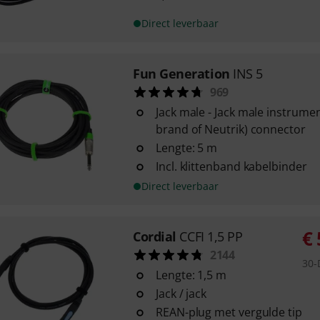
Direct leverbaar
Fun Generation
INS 5
969
Jack male - Jack male instrume
brand of Neutrik) connector
Lengte: 5 m
Incl. klittenband kabelbinder
Direct leverbaar
€
Cordial
CCFI 1,5 PP
2144
30-
Lengte: 1,5 m
Jack / jack
REAN-plug met vergulde tip