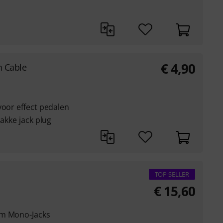
€
4,90
h Cable
voor effect pedalen
lakke jack plug
TOP-SELLER
€
15,60
mm Mono-Jacks