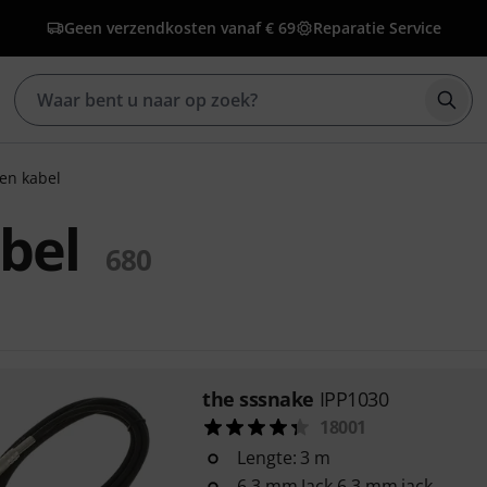
Geen verzendkosten vanaf € 69
Reparatie Service
Zoek
en kabel
bel
680
the sssnake
IPP1030
18001
Lengte: 3 m
6,3 mm Jack 6,3 mm jack