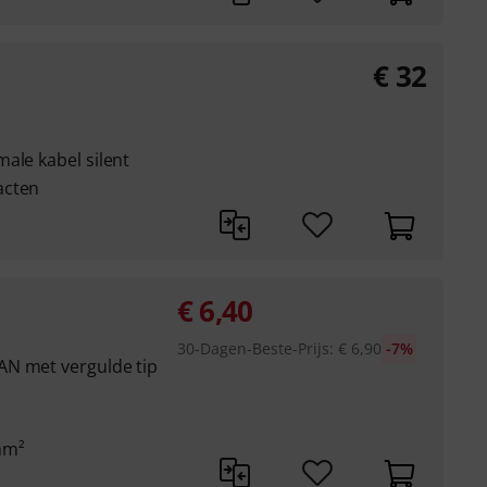
€
32
ale kabel silent
acten
€
6,40
30-Dagen-Beste-Prijs
:
€
6,90
-7%
AN met vergulde tip
mm²