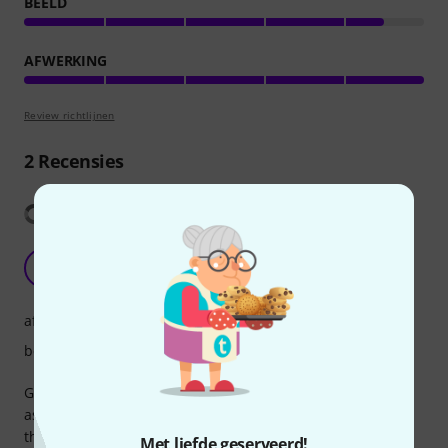
BEELD
AFWERKING
Review richtlijnen
2
Recensies
Vertaling tonen
Durable screen
W
WVP90 30.03.2026
afwerking
beeld
Great screens for rental and inatallation. Very easy to
assemble and use with the supplied legs or hanging with
the stumpfl brackets. The screen surface is very durable
Met liefde geserveerd!