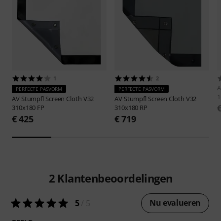
1
2
A
PERFECTE PASVORM
PERFECTE PASVORM
1
AV Stumpfl
Screen Cloth V32
AV Stumpfl
Screen Cloth V32
310x180 FP
310x180 RP
€ 425
€ 719
2
Klantenbeoordelingen
Nu evalueren
5
/ 5