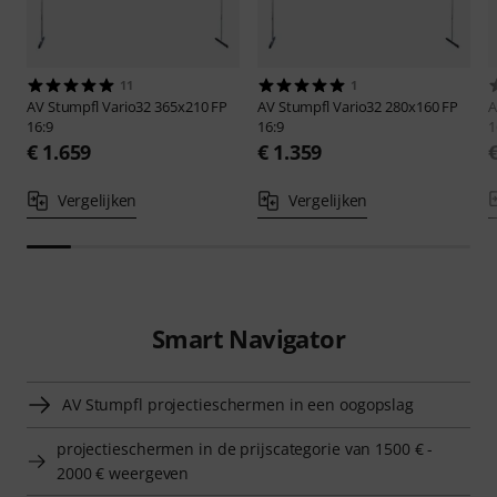
11
1
AV Stumpfl
Vario32 365x210 FP
AV Stumpfl
Vario32 280x160 FP
A
16:9
16:9
1
€ 1.659
€ 1.359
Vergelijken
Vergelijken
Smart Navigator
AV Stumpfl projectieschermen in een oogopslag
projectieschermen in de prijscategorie van 1500 € -
2000 € weergeven