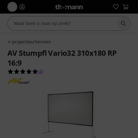
Zoek m
projectieschermen
AV Stumpfl Vario32 310x180 RP
16:9
5.0 van de 5 sterren van 2 klantbeoordelingen
(
2
)