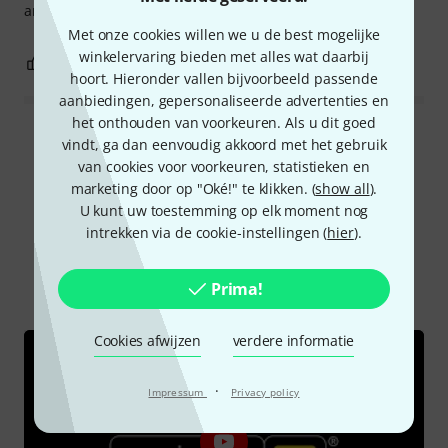
and easy to keep clean.
Met onze cookies willen we u de best mogelijke
winkelervaring bieden met alles wat daarbij
0
0
EVALUATIE MELDEN
hoort. Hieronder vallen bijvoorbeeld passende
aanbiedingen, gepersonaliseerde advertenties en
het onthouden van voorkeuren. Als u dit goed
Alle waarderingen lezen
vindt, ga dan eenvoudig akkoord met het gebruik
van cookies voor voorkeuren, statistieken en
marketing door op "Oké!" te klikken. (
show all
).
U kunt uw toestemming op elk moment nog
Wist u?
intrekken via de cookie-instellingen (
hier
).
Alle
Video's
Prima!
Cookies afwijzen
verdere informatie
·
Impressum
Privacy policy