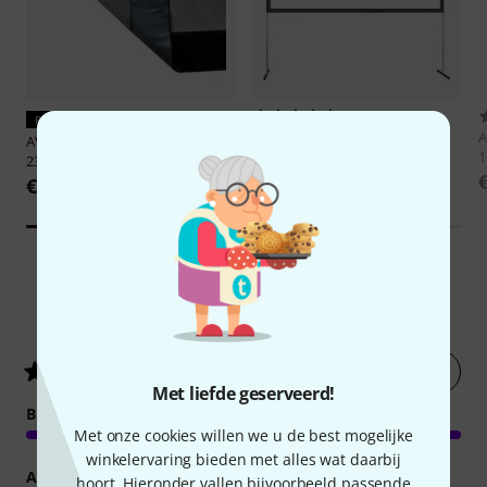
11
PERFECTE PASVORM
AV Stumpfl
Vario32 365x210 FP
A
AV Stumpfl
Screen Cloth MB32
16:9
1
238x143 RP
€ 1.659
€ 469
1
Klantenbeoordelingen
Nu evalueren
5
/ 5
Met liefde geserveerd!
BEELD
Met onze cookies willen we u de best mogelijke
winkelervaring bieden met alles wat daarbij
AFWERKING
hoort. Hieronder vallen bijvoorbeeld passende