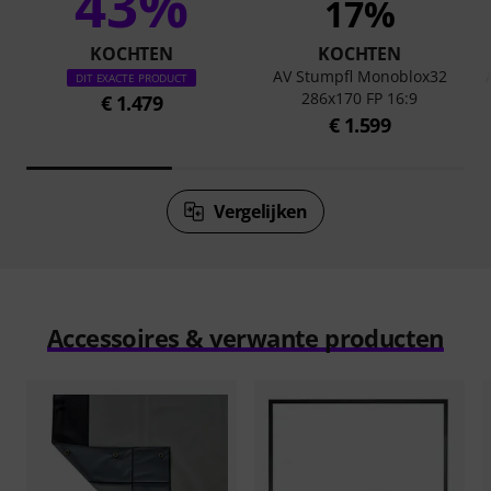
43%
17%
KOCHTEN
KOCHTEN
AV Stumpfl Monoblox32
DIT EXACTE PRODUCT
286x170 FP 16:9
€ 1.479
€ 1.599
Vergelijken
Accessoires & verwante producten