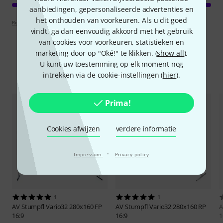
aanbiedingen, gepersonaliseerde advertenties en
het onthouden van voorkeuren. Als u dit goed
Review richtlijnen
vindt, ga dan eenvoudig akkoord met het gebruik
van cookies voor voorkeuren, statistieken en
marketing door op "Oké!" te klikken. (
show all
).
U kunt uw toestemming op elk moment nog
Vergelijk opties
intrekken via de cookie-instellingen (
hier
).
Prima!
Cookies afwijzen
verdere informatie
·
Impressum
Privacy policy
1
1
AV Stumpfl
Vario32 280x160 FP
AV Stumpfl
Vario32 280x160 RP
A
16:9
16:9
1