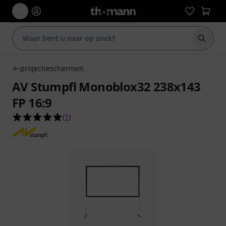
Zoek m
projectieschermen
AV Stumpfl Monoblox32 238x143
FP 16:9
5.0 van de 5 sterren van 1 klantbeoordelingen
(
1
)