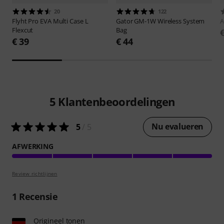
20
122
Flyht Pro
EVA Multi Case L
Gator
GM-1W Wireless System
A
Flexcut
Bag
€ 39
€ 44
5
Klantenbeoordelingen
Nu evalueren
5
/ 5
AFWERKING
Review richtlijnen
1
Recensie
Origineel tonen