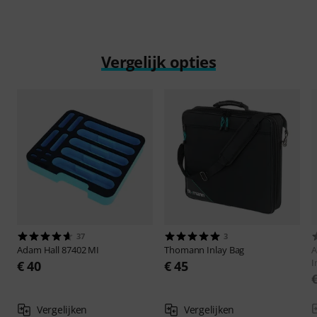
Vergelijk opties
37
3
Adam Hall
87402 MI
Thomann
Inlay Bag
A
I
€ 40
€ 45
Vergelijken
Vergelijken