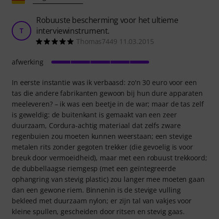
Robuuste bescherming voor het ultieme
interviewinstrument.
T
Thomas7449 11.03.2015
afwerking
In eerste instantie was ik verbaasd: zo'n 30 euro voor een
tas die andere fabrikanten gewoon bij hun dure apparaten
meeleveren? – ik was een beetje in de war; maar de tas zelf
is geweldig: de buitenkant is gemaakt van een zeer
duurzaam, Cordura-achtig materiaal dat zelfs zware
regenbuien zou moeten kunnen weerstaan; een stevige
metalen rits zonder gegoten trekker (die gevoelig is voor
breuk door vermoeidheid), maar met een robuust trekkoord;
de dubbellaagse riemgesp (met een geïntegreerde
ophangring van stevig plastic) zou langer mee moeten gaan
dan een gewone riem. Binnenin is de stevige vulling
bekleed met duurzaam nylon; er zijn tal van vakjes voor
kleine spullen, gescheiden door ritsen en stevig gaas.