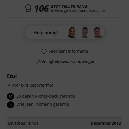
106
BEST SELLER RANG
in Overige microfoonaccessoires
Hulp nodig?
Fabrikant informatie
Veiligheidswaarschuwingen
Etui
Voor iXM Reportermic
30 dagen Money-back garantie
30
Drie jaar Thomann garantie
3
Leverbaar sinds
December 2012