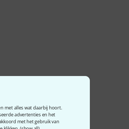
n met alles wat daarbij hoort.
seerde advertenties en het
 akkoord met het gebruik van
 klikken. (
show all
).