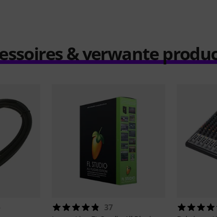
essoires & verwante produ
5
37