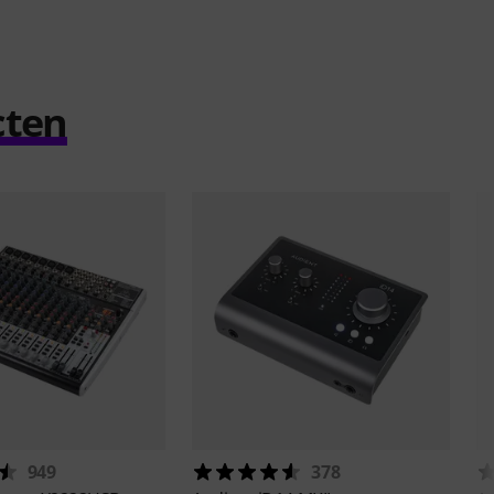
cten
949
378