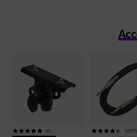
Acc
20
1801