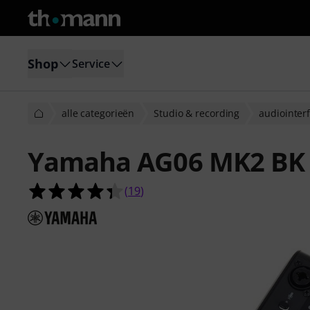
Shop
Service
alle categorieën
Studio & recording
audiointer
Yamaha AG06 MK2 BK
4.4 van de 5 sterren van 19 klantb
(
19
)