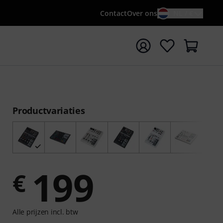
Contact
Over ons
NL / €
 met zoekterm {searchTerm}
Productvariaties
199
€
Alle prijzen incl. btw