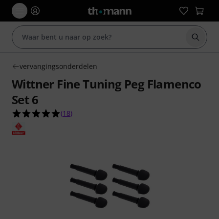
Zoek m
vervangingsonderdelen
Wittner Fine Tuning Peg Flamenco
Set 6
4.9 van de 5 sterren van 18 klantbeoordelingen
(
18
)