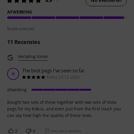
Nu evalueren
4.9
/ 5
AFWERKING
Review richtlijnen
11
Recensies
Vertaling tonen
The best pegs I've seen so far.
K
Kotra 23.12.2020
afwerking
Bought two sets of these together with two sets of Viola
pegs for my Kobza, and even just from the first touch you
can say how high the quality of these ones.
2
0
EVALUATIE MELDEN