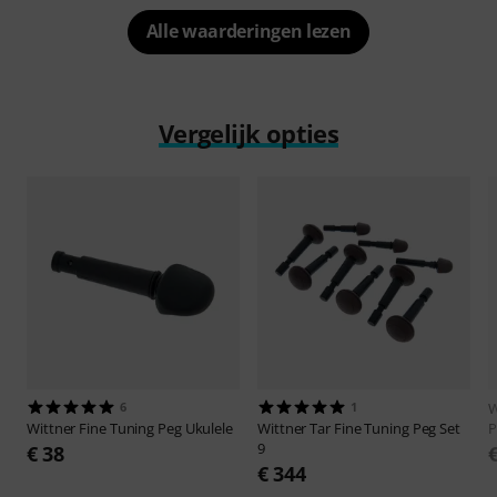
Alle waarderingen lezen
Vergelijk opties
6
1
W
Wittner
Fine Tuning Peg Ukulele
Wittner
Tar Fine Tuning Peg Set
P
9
€ 38
€ 344