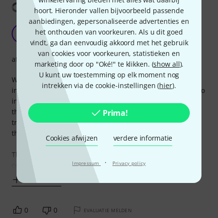
Vertaling tonen
hoort. Hieronder vallen bijvoorbeeld passende
aanbiedingen, gepersonaliseerde advertenties en
Perfect Alternative to friction pegs
het onthouden van voorkeuren. Als u dit goed
H‘
hertz ‘65 31.07.2026
vindt, ga dan eenvoudig akkoord met het gebruik
van cookies voor voorkeuren, statistieken en
afwerking
marketing door op "Oké!" te klikken. (
show all
).
U kunt uw toestemming op elk moment nog
Wittner have managed to design a Peg that is
intrekken via de cookie-instellingen (
hier
).
indistinguishable from regular pegs. I did use peg grease to
install mine , it does help get them in far enough to have
the string hole far enough in on the bass side and the
Prima!
treble side will need Reaming in order to allow the peg
through enough.
Cookies afwijzen
verdere informatie
They are a game changer for anyone used to using
·
Impressum
Privacy policy
conventional Tuners
Toon meer
0
0
EVALUATIE MELDEN