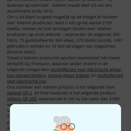
waarvan op voorraad . Valeton maakt deel uit van ons
assortiment sinds 2016.
Om u als klant zo goed mogelijk op de hoogte te houden
over Valeton producten, kunt u een groot aantal 2109
media, reviews en test verslagen vinden over Valeton
producten op onze website – waaronder de volgende 320
foto’s, 15 gedetailleerde 360 views, 273 demo sounds, 1491
gebruikers reviews en 10 test verslagen van magazines
(diverse talen).
Totaal 6 Valeton producten worden momenteel het meest
verkocht bij Thomann, waarvan onder andere in de
volgende categorieen
multieffecten voor electrische gitaar
,
bas voorversterkers
,
Actieve gitaar boksen
en
multieffecten
voor electrische bas
.
Ons nummer een Valeton product is het volgende item
Valeton GP-5
. All time favourite is het volgende product
Valeton GP-200
, waarvan we er tot nu toe meer dan 3.000
verkocht hebben.
Valeton producten behoren tot de meest interessante
items voor onze klanten. Gemiddeld werd elk Valeton
product meer dan 4.000 keer in de afgelopen maand
aangeklikt times op de Thomann Online-Store.