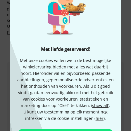
We bieden voor Valeton producten ook onze 30 dagen
geld-terug-garantie, drie jaar Thomann garantie en nog
meer extra services zoals gekwalificeerde specialisten ,
service on site etc.
U kunt meer informatie over de fabrikant vinden op
http://www.valeton.net
Met liefde geserveerd!
Zo kunt u ons contacteren
Met onze cookies willen we u de best mogelijke
winkelervaring bieden met alles wat daarbij
Klantenservice Nederland
hoort. Hieronder vallen bijvoorbeeld passende
aanbiedingen, gepersonaliseerde advertenties en
het onthouden van voorkeuren. Als u dit goed
vindt, ga dan eenvoudig akkoord met het gebruik
van cookies voor voorkeuren, statistieken en
marketing door op "Oké!" te klikken. (
show all
).
+49-9546-9223-643
U kunt uw toestemming op elk moment nog
intrekken via de cookie-instellingen (
hier
).
Onze klantenservice helpt u graag bij al uw vragen of
problemen.