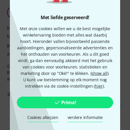
Wonderful sound
R
r4ar 19.03.2026
Met liefde geserveerd!
bediening
Met onze cookies willen we u de best mogelijke
winkelervaring bieden met alles wat daarbij
features
hoort. Hieronder vallen bijvoorbeeld passende
geluid
aanbiedingen, gepersonaliseerde advertenties en
afwerking
het onthouden van voorkeuren. Als u dit goed
vindt, ga dan eenvoudig akkoord met het gebruik
Great sound.
van cookies voor voorkeuren, statistieken en
Box arrived a bit squashed so wasn't particularly happy
marketing door op "Oké!" te klikken. (
show all
).
about that, but great machine. Classic Buchla sound.
U kunt uw toestemming op elk moment nog
intrekken via de cookie-instellingen (
hier
).
0
0
EVALUATIE MELDEN
Prima!
Alle waarderingen lezen
Cookies afwijzen
verdere informatie