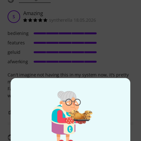
Amazing
S
syntherella 18.05.2026
bediening
features
geluid
afwerking
Can't imagine not having this in my system now, it's pretty
much always in use .
Fantastic instrument for sculpting sounds. Works amazing
when fed back on itself ;)
0
0
EVALUATIE MELDEN
Vertaling tonen