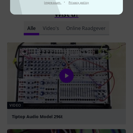
·
Impressum
Privacy policy
Wist u?
Alle
Video's
Online Raadgever
VIDEO
Tiptop Audio Model 296t
Play