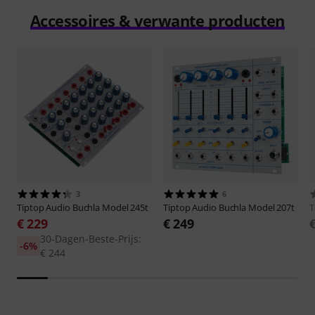
Accessoires & verwante producten
3
6
Tiptop Audio
Buchla Model 245t
Tiptop Audio
Buchla Model 207t
T
€ 229
€ 249
30-Dagen-Beste-Prijs:
-6%
€ 244