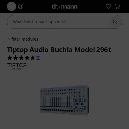
Zoek m
filter modules
Tiptop Audio Buchla Model 296t
4.7 van de 5 sterren van 3 klantbeoordelingen
(
3
)