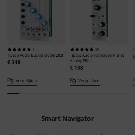
1
20
T
Tiptop Audio
Buchla Model 292t
Tiptop Audio
Forbidden Planet
Analog Filter
€ 348
€ 138
Vergelijken
Vergelijken
Smart Navigator