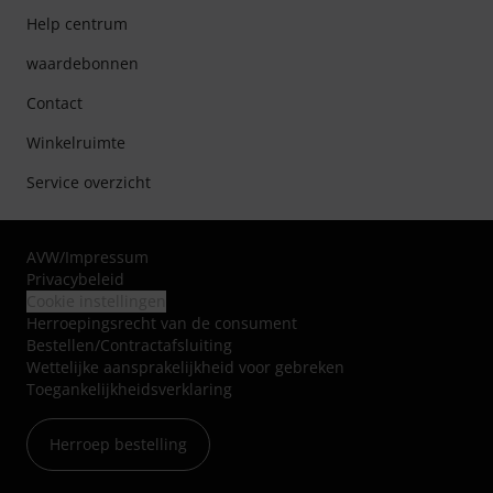
Help centrum
waardebonnen
Contact
Winkelruimte
Service overzicht
AVW
/
Impressum
Privacybeleid
Cookie instellingen
Herroepingsrecht van de consument
Bestellen/Contractafsluiting
Wettelijke aansprakelijkheid voor gebreken
Toegankelijkheidsverklaring
Herroep bestelling