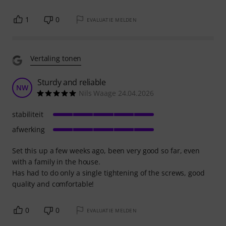
1
0
EVALUATIE MELDEN
Vertaling tonen
Sturdy and reliable
NW
Nils Waage 24.04.2026
stabiliteit
afwerking
Set this up a few weeks ago, been very good so far, even
with a family in the house.
Has had to do only a single tightening of the screws, good
quality and comfortable!
0
0
EVALUATIE MELDEN