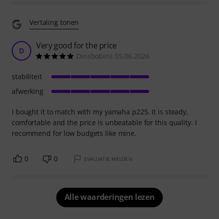
Vertaling tonen
Very good for the price
D
Dinsbobins 05.06.2026
stabiliteit
afwerking
I bought it to match with my yamaha p225. It is steady,
comfortable and the price is unbeatable for this quality. I
recommend for low budgets like mine.
0
0
EVALUATIE MELDEN
Alle waarderingen lezen