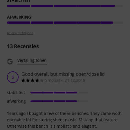
STABILITEIT
AFWERKING
Review richtlijnen
13
Recensies
Vertaling tonen
Good overall, but missing open/close lid
S
Smolinski 21.12.2018
stabiliteit
afwerking
Years ago I bought a few of these benches. They came woth
openable lid for storing sheet music. Missing that feature.
Otherwise this bench is simplistic and elegant.