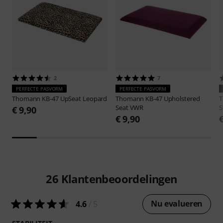
2
7
PERFECTE PASVORM
PERFECTE PASVORM
Thomann
KB-47 UpSeat Leopard
Thomann
KB-47 Upholstered
Seat VWR
S
€ 9,90
€ 9,90
26
Klantenbeoordelingen
Nu evalueren
4.6
/ 5