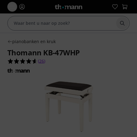
Zoek m
pianobanken en kruk
Thomann KB-47WHP
4.6 van de 5 sterren van 26 klantbeoordelingen
(
26
)