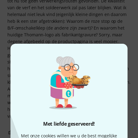
tot nu toe geen verwerkingsfouten gevonden. De kwaliteit
van de verf en het soldeerwerk zal pas later blijken. Wat ik
helemaal niet leuk vind (eigenlijk kleine dingen en daarom
heb ik een ster afgetrokken): Waarom de roze stop op de
B/F-omschakelklep (de andere zijn zwart)? En waarom het
huidige Thomann-logo als fabrikantgravure? Sorry, maar
degene afgebeeld op de productpagina is veel mooier.
Hoornaars zijn uiterst conservatief. Niet voor niets
gebruiken wij al 200 jaar links. Dit is een vreselijke
stijlbreuk, vooral als het gaat om het kopiëren van een
hoornpictogram. Over de koffer: Het zou ideaal zijn als mijn
simpele K&M muziekstandaard er ook in zou passen. Een
klein beetje meer stof aan de achterkant zou voldoende zijn.
Addendum: Met een beetje planning kan de
muziekstandaard worden geïnstalleerd. Dichtbij, maar het
werkt. Een Millenium GS-2005 E past ook als
hoornstandaard voor een 4-rings muziekmap met een rug
van 4 cm. Alles wat ik nodig heb.
Met liefde geserveerd!
16
2
EVALUATIE MELDEN
Met onze cookies willen we u de best mogelijke