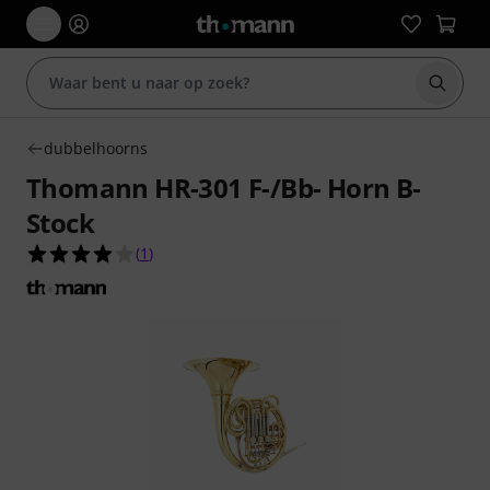
Zoek m
dubbelhoorns
Thomann HR-301 F-/Bb- Horn B-
Stock
4.0 van de 5 sterren van 1 klantbeoordelingen
(
1
)