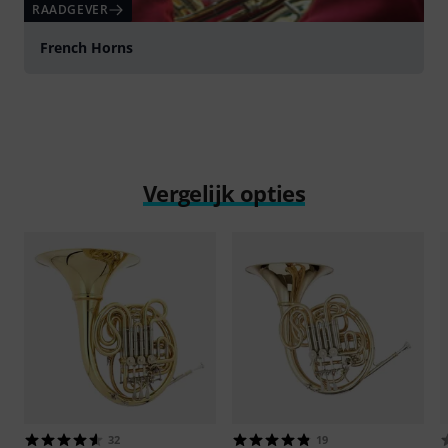
RAADGEVER
French Horns
Vergelijk opties
32
19