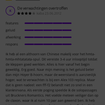
De verwachtingen overtroffen
K
kaba 23.06.2012
features
geluid
afwerking
respons
Ik heb al een althoorn van Chinese makelij voor het hmta-
hmta-mhtatatata-spul. Dit vereiste 3-4 uur inlooptijd totdat
de kleppen goed werkten. Alles is hier vanaf het begin
geweldig. Erg goed. Naar mijn mening is het geluid beter
dan mijn Hoyer B-hoorn, maar de weerstand is aanzienlijk
hoger, wat te verwachten is bij een Alex 103 replica. Maar
dat is geen nadeel: een fff-f2 belandt niet zo snel in een
klanknirvana. Als eerste poging speelde ik de solopassages
uit Bruckners Romantics. Het voelde meteen veiliger dan op
de claxon, waar ik al ruim 10 jaar aan gewend ben. Ik heb