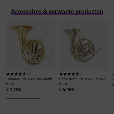
Accessoires & verwante producten
32
1
Thomann
HR-301 F-/Bb Double
Hans Hoyer
6801NSA-L Double
H
Horn
Horn
€ 1.198
€ 5.459