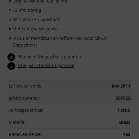
Original Minibal ball joints
12 mm boring
Verstelbare vingerhaak
Met heldere lak gelakt
Inclusief mondstuk en kofferF-/Bb- oder Bb-/F-
Doppelhorn
30 dagen Money-back garantie
30
Drie jaar Thomann garantie
3
Leverbaar sinds
Mei 2011
artikelnummer
288922
verkoopseenheid
1 stuk
Material
Brass
Removeable Bell
Yes