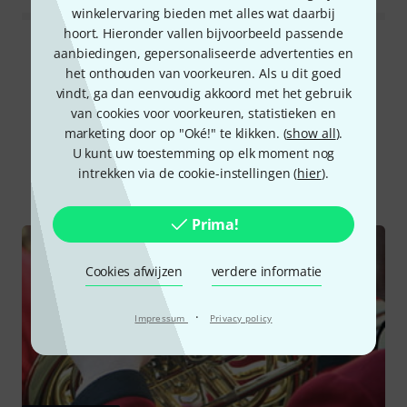
winkelervaring bieden met alles wat daarbij
hoort. Hieronder vallen bijvoorbeeld passende
Alle waarderingen lezen
aanbiedingen, gepersonaliseerde advertenties en
het onthouden van voorkeuren. Als u dit goed
vindt, ga dan eenvoudig akkoord met het gebruik
van cookies voor voorkeuren, statistieken en
Wist u?
marketing door op "Oké!" te klikken. (
show all
).
U kunt uw toestemming op elk moment nog
intrekken via de cookie-instellingen (
hier
).
Alle
Online Raadgever
Prima!
Cookies afwijzen
verdere informatie
·
Impressum
Privacy policy