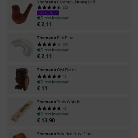
Thomann
Ceramic Chirping Bird
325
TOP-SELLER
Direct leverbaar
€
2,11
Thomann
Bird Pipe
275
Direct leverbaar
€
2,11
Thomann
Owl Flute L
18
Direct leverbaar
€
11
Thomann
Train Whistle
43
Direct leverbaar
€
13,90
Thomann
Wooden Nose Flute