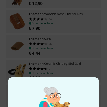
€
12,90
Thomann
Wooden Nose Flute for Kids
34
Direct leverbaar
€
7,90
Thomann
Susu
26
Direct leverbaar
€
4,44
Thomann
Ceramic Chirping Bird Gold
2
Direct leverbaar
€
2,99
Thomann
Ceramic Chirping Bird Bronze
Direct leverbaar
€
2,99