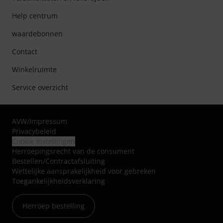
Help centrum
waardebonnen
Contact
Winkelruimte
Service overzicht
AVW
/
Impressum
Privacybeleid
Cookie instellingen
Herroepingsrecht van de consument
Bestellen/Contractafsluiting
Wettelijke aansprakelijkheid voor gebreken
Toegankelijkheidsverklaring
Herroep bestelling