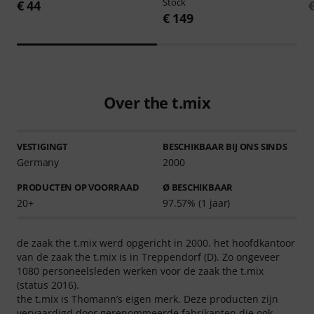
Stock
€ 44
€ 149
Over the t.mix
VESTIGINGT
BESCHIKBAAR BIJ ONS SINDS
Germany
2000
PRODUCTEN OP VOORRAAD
Ø BESCHIKBAAR
20+
97.57% (1 jaar)
de zaak the t.mix werd opgericht in 2000. het hoofdkantoor
van de zaak the t.mix is in Treppendorf (D). Zo ongeveer
1080 personeelsleden werken voor de zaak the t.mix
(status 2016).
the t.mix is Thomann’s eigen merk. Deze producten zijn
vervaardigd door gerenommeerde fabrikanten die ook