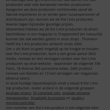
producten voor vele beroemde merken produceren.
Aangezien we deze producten rechtstreeks vanaf de
fabriek importeren en er verder geen tussenpersonen of
distributeurs zijn, kunnen we de the t.mix producten
leveren tegen bijzonder gunstige prijzen.
Momenteel hebben we 28 the t.mix producten 26 direct
beschikbaar in ons magazijn in Treppendorf (en natuurlijk
kunnen die ook worden getest in onze shop) . Thomann
heeft the t.mix producten verkocht sinds 2000.
Om u als klant zo goed mogelijk op de hoogte te houden
over the t.mix producten, kunt u een groot aantal 3832
media, reviews en test verslagen vinden over the t.mix
producten op onze website – waaronder de volgende 336
foto’s, 18 diverse 360 panorama views, 3465 product
reviews van klanten en 13 test verslagen van magazines
(diverse talen).
In onze huidige topverkooplijst vindt u totaal 8 the t.mix
top producten, onder andere in de volgende groepen
Analoge mixers
,
DJ compleet sets
,
analoge opname
mengpanelen
,
Draaitafel Accesoires
en
studio-/
monitorcontroller
.
Ons nummer een the t.mix product is het volgende item