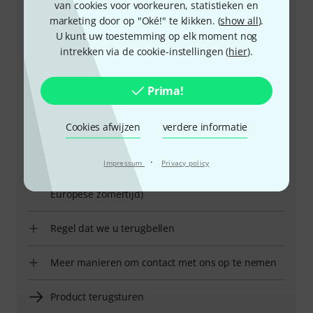
van cookies voor voorkeuren, statistieken en
marketing door op "Oké!" te klikken. (
show all
).
U kunt uw toestemming op elk moment nog
intrekken via de cookie-instellingen (
hier
).
+49-9546-9223-643
Prima!
Onze klantenservice helpt u graag bij al uw vragen of
problemen.
Cookies afwijzen
verdere informatie
Houd uw klantnummer bij de hand
·
Impressum
Privacy policy
Openingstijden (CEST - Midden-
Europese zomertijd)
Regel dat we u terugbellen
Meer manieren om contact met ons op te nemen
Product terugsturen