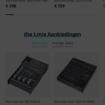
the t.mix
xmix 1402 FXMP USB
the t.mix
xmix 1202 FX USB
t
€ 198
€ 159
the t.mix Aanbiedingen
Blow-Outs
Huidige deals
the t.mix
mix 502 B-Stock
the t.mix
xmix 1202 FX USB B-
t