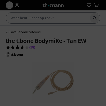
Zoek m
Lavalier-microfoons
the t.bone BodymiKe - Tan EW
3.7 van de 5 sterren van 38 klantbeoordelingen
(
38
)