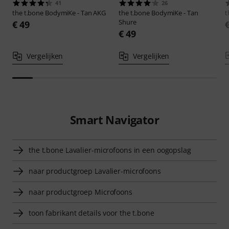
41
26
the t.bone
BodymiKe - Tan AKG
the t.bone
BodymiKe - Tan
t
Shure
€ 49
€ 49
Vergelijken
Vergelijken
Smart Navigator
the t.bone Lavalier-microfoons in een oogopslag
naar productgroep Lavalier-microfoons
naar productgroep Microfoons
toon fabrikant details voor the t.bone