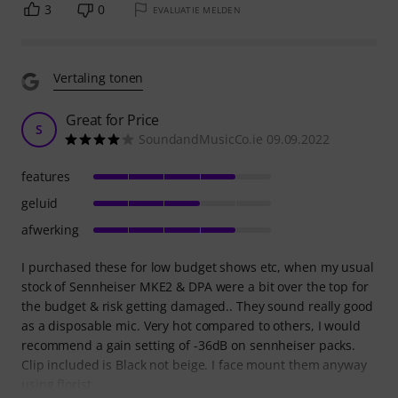
3
0
EVALUATIE MELDEN
Vertaling tonen
Great for Price
S
SoundandMusicCo.ie 09.09.2022
features
geluid
afwerking
I purchased these for low budget shows etc, when my usual
stock of Sennheiser MKE2 & DPA were a bit over the top for
the budget & risk getting damaged.. They sound really good
as a disposable mic. Very hot compared to others, I would
recommend a gain setting of -36dB on sennheiser packs.
Clip included is Black not beige. I face mount them anyway
using florist