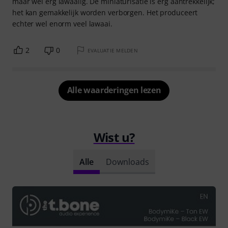
maar wel erg lawaaiig. De miniaturisatie is erg aantrekkelijk;
het kan gemakkelijk worden verborgen. Het produceert
echter wel enorm veel lawaai.
2
0
EVALUATIE MELDEN
Alle waarderingen lezen
Wist u?
Alle
Downloads