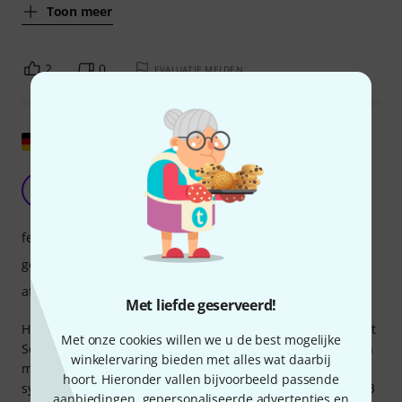
Toon meer
2
0
EVALUATIE MELDEN
Origineel tonen
Topspelers!
MS
Mark Stephan 21.07.2020
features
geluid
afwerking
Met liefde geserveerd!
Hallo allemaal, ik gebruik acht van deze microfoons met het
Met onze cookies willen we u de best mogelijke
Sennheiser ew100 draadloze systeem. Ik heb ze vergeleken
winkelervaring bieden met alles wat daarbij
met de Sennheiser ME4 dasspeldmicrofoons die bij het
hoort. Hieronder vallen bijvoorbeeld passende
systeem werden geleverd en met de Sennheiser HSP4 EW-3
aanbiedingen, gepersonaliseerde advertenties en