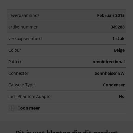
Leverbaar sinds
Februari 2015
artikelnummer
349288
verkoopseenheid
1 stuk
Colour
Beige
Pattern
omnidirectional
Connector
Sennheiser EW
Capsule Type
Condenser
Incl. Phantom Adaptor
No
Toon meer
Dit is wat klanten die dit product