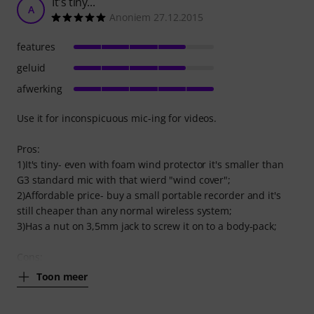
It's tiny...
A
Anoniem 27.12.2015
features
geluid
afwerking
Use it for inconspicuous mic-ing for videos.
Pros:
1)It's tiny- even with foam wind protector it's smaller than
G3 standard mic with that wierd "wind cover";
2)Affordable price- buy a small portable recorder and it's
still cheaper than any normal wireless system;
3)Has a nut on 3,5mm jack to screw it on to a body-pack;
Cons:
Toon meer